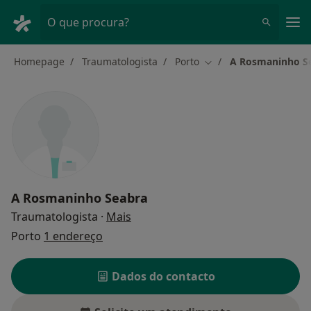
Men
O que procura?
Homepage
Traumatologista
Porto
A Rosmaninho S
Mudar de cidade
A Rosmaninho Seabra
sobre as especializações
Traumatologista
·
Mais
Porto
1 endereço
Dados do contacto