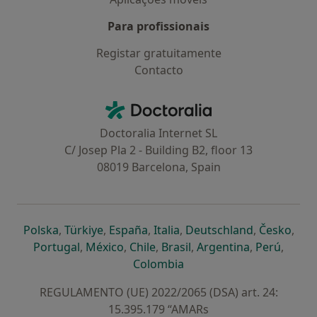
Para profissionais
Registar gratuitamente
Contacto
Contacto
Doctoralia - Homepage
Doctoralia Internet SL
C/ Josep Pla 2 - Building B2, floor 13
08019 Barcelona, Spain
abre num novo separador
abre num novo separador
abre num novo separador
abre num novo separado
abre num n
abre
Polska
,
Türkiye
,
España
,
Italia
,
Deutschland
,
Česko
,
abre num novo separador
abre num novo separador
abre num novo separador
abre num novo separa
abre num no
abre n
Portugal
,
México
,
Chile
,
Brasil
,
Argentina
,
Perú
,
abre num novo separad
Colombia
REGULAMENTO (UE) 2022/2065 (DSA) art. 24:
15.395.179 “AMARs