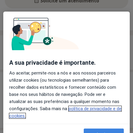
Solicite um atendimento
Experiência
Preços
Consultórios
Opiniões
Experiência
Mostrar mais detalhes
sobre a experiência
A sua privacidade é importante.
Ao aceitar, permite-nos a nós e aos nossos parceiros
utilizar cookies (ou tecnologias semelhantes) para
Preços
recolher dados estatísticos e fornecer conteúdo com
Sem informação sobre serviços e preços
base nos seus hábitos de navegação. Pode ver e
Este especialista ainda não adicionou nenhuma
atualizar as suas preferências a qualquer momento nas
informação sobre serviços
configurações. Saiba mais na
política de privacidade e de
cookies.