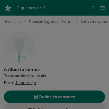
Men
O que procura?
Homepage
Traumatologista
Porto
A Alberto Lemos
Mudar de cidade
A Alberto Lemos
sobre as especializações
Traumatologista
·
Mais
Porto
1 endereço
Dados do contacto