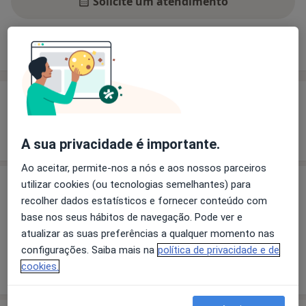
Solicite um atendimento
Experiência
Preços
Consultórios
Opiniões
Experiência
Mostrar mais detalhes
sobre a experiência
A sua privacidade é importante.
Ao aceitar, permite-nos a nós e aos nossos parceiros
utilizar cookies (ou tecnologias semelhantes) para
Preços
recolher dados estatísticos e fornecer conteúdo com
Sem informação sobre serviços e preços
base nos seus hábitos de navegação. Pode ver e
Este especialista ainda não adicionou nenhuma
atualizar as suas preferências a qualquer momento nas
informação sobre serviços
configurações. Saiba mais na
política de privacidade e de
cookies.