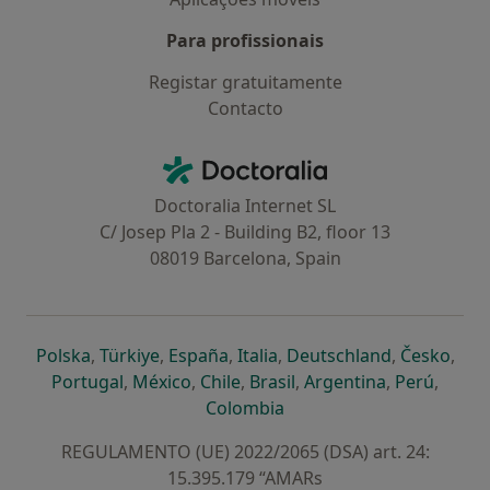
Para profissionais
Registar gratuitamente
Contacto
Contacto
Doctoralia - Homepage
Doctoralia Internet SL
C/ Josep Pla 2 - Building B2, floor 13
08019 Barcelona, Spain
abre num novo separador
abre num novo separador
abre num novo separador
abre num novo separado
abre num n
abre
Polska
,
Türkiye
,
España
,
Italia
,
Deutschland
,
Česko
,
abre num novo separador
abre num novo separador
abre num novo separador
abre num novo separa
abre num no
abre n
Portugal
,
México
,
Chile
,
Brasil
,
Argentina
,
Perú
,
abre num novo separad
Colombia
REGULAMENTO (UE) 2022/2065 (DSA) art. 24:
15.395.179 “AMARs