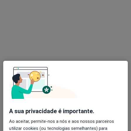
João Sousa Pinto
Acupuntor, Fisioterapeuta
4 opiniões
Rua Embaixador Teixeira de Sampaio 3 B, Lisboa
•
Mapa
DESPORSANO - Clínica do Desporto
Esse especialista não oferece agendamento online para esse endereço.
Solicite um atendimento
A sua privacidade é importante.
Ao aceitar, permite-nos a nós e aos nossos parceiros
utilizar cookies (ou tecnologias semelhantes) para