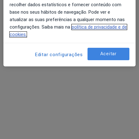
recolher dados estatísticos e fornecer conteúdo com
base nos seus hábitos de navegação. Pode ver e
atualizar as suas preferências a qualquer momento nas
Dr. Amets Sagarribay
configurações. Saiba mais na
política de privacidade e de
Neurocirurgião
cookies.
12 opiniões
Morada 1
Morada 2
Aceitar
Editar configurações
Avenida Fontes Pereira de Melo 31, galeria B, Lisboa
•
Mapa
Clinica Rui Ribeiro
Esse especialista não oferece agendamento online para esse endereço.
Solicite um atendimento