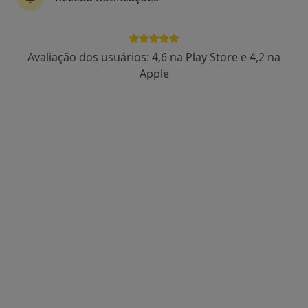
Dr. Martin Lorenzetti
Avaliação dos usuários: 4,6 na Play Store e 4,2 na
Neurocirurgião
Apple
126 opiniões
Morada 1
Morada 2
R. Serpa Pinto 7, Lisboa
•
Mapa
Hospital Da Ordem Terceira
Esse especialista não oferece agendamento online para esse endereço.
Solicite um atendimento