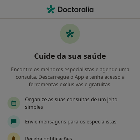
Men
Cervicalgia • Amadora, Lisboa
Filters
• 1
Mapa
Cervicalgia, Amadora
Cuide da sua saúde
Como classificamos os resultados
Encontre os melhores especialistas e agende uma
consulta. Descarregue o App e tenha acesso a
Qual é a especialização que procura?
ferramentas exclusivas e gratuitas.
Fisioterapeuta
Neurocirurgião
Especialis
Organize as suas consultas de um jeito
simples
Envie mensagens para os especialistas
Receba notificações