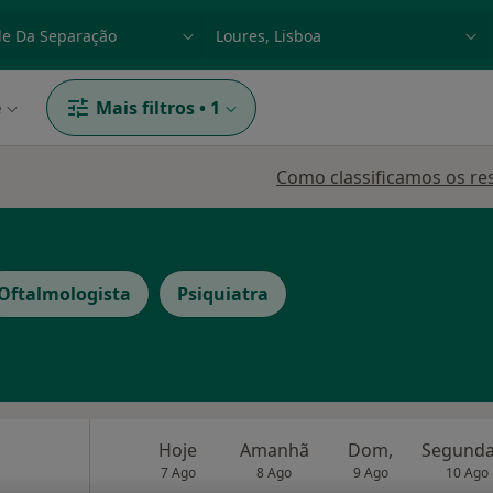
dade, doença ou nome
p. ex. Lisboa
e
Mais filtros
•
1
Como classificamos os re
Oftalmologista
Psiquiatra
Hoje
Amanhã
Dom,
7 Ago
8 Ago
9 Ago
10 Ago