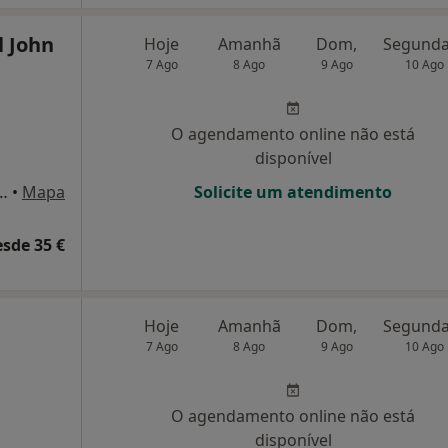
l John
Hoje
Amanhã
Dom,
7 Ago
8 Ago
9 Ago
10 Ago
O agendamento online não está
disponível
mélia Rodrugues, Odivelas
•
Mapa
Solicite um atendimento
esde 35 €
Hoje
Amanhã
Dom,
7 Ago
8 Ago
9 Ago
10 Ago
O agendamento online não está
disponível