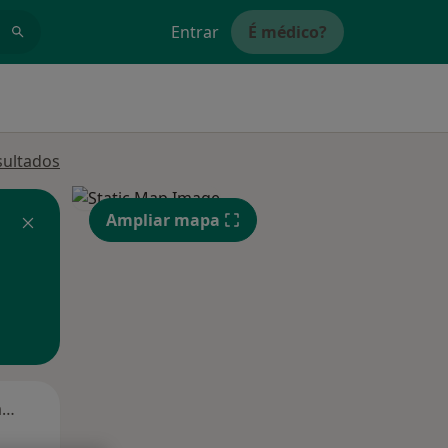
Entrar
É médico?
sultados
Ampliar mapa
Segunda-feira
Ter,
Qua
Qui,
11 Ago
12 Ago
13 Ago