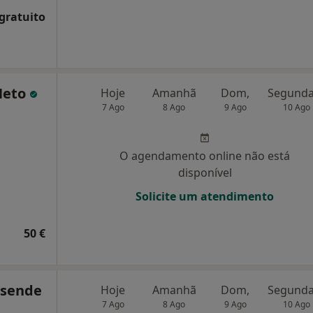
 gratuito
Neto
Hoje
Amanhã
Dom,
7 Ago
8 Ago
9 Ago
10 Ago
O agendamento online não está
disponível
Solicite um atendimento
50 €
esende
Hoje
Amanhã
Dom,
7 Ago
8 Ago
9 Ago
10 Ago