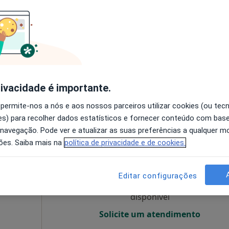
O agendamento online não está
disponível
Solicite um atendimento
50 €
rivacidade é importante.
 permite-nos a nós e aos nossos parceiros utilizar cookies (ou tec
s) para recolher dados estatísticos e fornecer conteúdo com bas
 navegação. Pode ver e atualizar as suas preferências a qualquer 
a
Hoje
Amanhã
Dom,
ões. Saiba mais na
política de privacidade e de cookies.
7 Ago
8 Ago
9 Ago
10 Ago
Editar configurações
O agendamento online não está
disponível
Solicite um atendimento