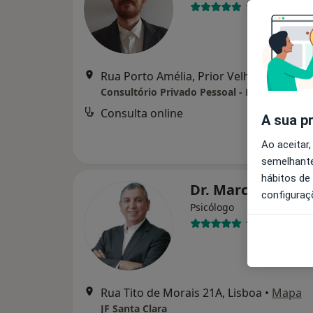
15 opiniões
Rua Porto Amélia, Prior Velho
•
Mapa
Consultório Privado Pessoal - Lisboa
Consulta online
A sua p
Ao aceitar,
semelhante
hábitos de
Dr. Marco Oliveir
configuraç
Psicólogo
11 opiniões
Rua Tito de Morais 21A, Lisboa
•
Mapa
JF Santa Clara