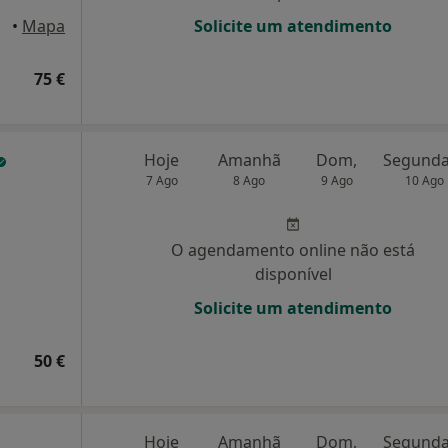
ures
•
Mapa
Solicite um atendimento
75 €
Hoje
Amanhã
Dom,
7 Ago
8 Ago
9 Ago
10 Ago
O agendamento online não está
disponível
Solicite um atendimento
50 €
Hoje
Amanhã
Dom,