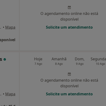
O agendamento online não está
disponível
2675-218 Odivelas, Odivelas
•
Mapa
Solicite um atendimento
sponível
ns
Hoje
Amanhã
Dom,
7 Ago
8 Ago
9 Ago
10 Ago
O agendamento online não está
disponível
 Pereira 13a, Loures
•
Mapa
Solicite um atendimento