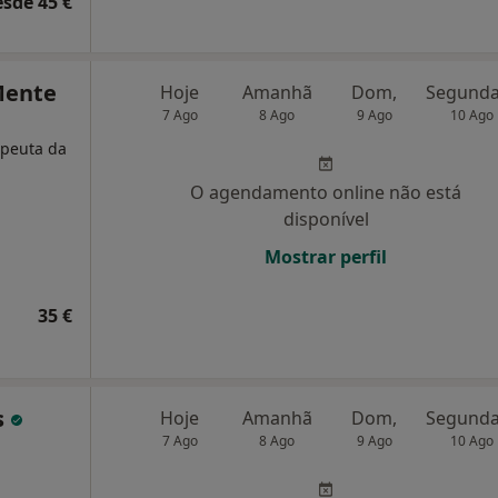
esde 45 €
Mente
Hoje
Amanhã
Dom,
7 Ago
8 Ago
9 Ago
10 Ago
apeuta da
O agendamento online não está
disponível
Mostrar perfil
35 €
s
Hoje
Amanhã
Dom,
7 Ago
8 Ago
9 Ago
10 Ago