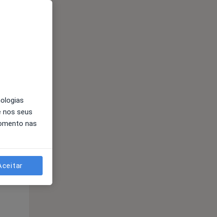
nologias
e nos seus
momento nas
Segunda-feira
Ter,
Qua
Qui,
11 Ago
12 Ago
13 Ago
Aceitar