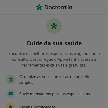
Men
Anorexia Nervosa • Póvoa de Santa Iria, Lisboa
Filters
• 1
Mapa
Anorexia Nervosa, Póvoa de Santa Iria
Cuide da sua saúde
Como classificamos os resultados
Encontre os melhores especialistas e agende uma
consulta. Descarregue o App e tenha acesso a
Qual é a especialização que procura?
ferramentas exclusivas e gratuitas.
Psicólogo
Clínico geral
Organize as suas consultas de um jeito
simples
Envie mensagens para os especialistas
Receba notificações