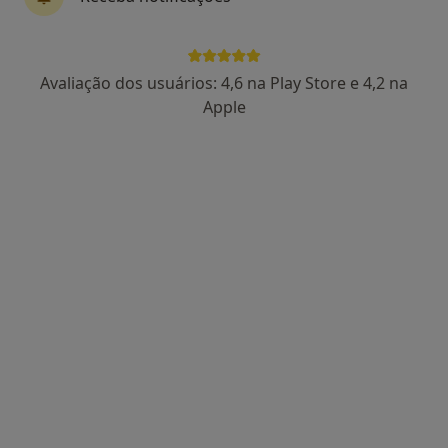
Dra. Catarina Lucas
Avaliação dos usuários: 4,6 na Play Store e 4,2 na
Psicólogo
Apple
86 opiniões
Rua Manuel da Silva Leal, nº 7A, Lisboa
•
Mapa
Centro Catarina Lucas
Primeira consulta Psicologia
desde 60 €
Esse especialista não oferece agendamento online para esse endereço.
Solicite um atendimento