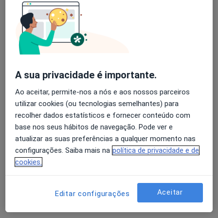
Dra. Madalena Resende
Psicólogo
3 opiniões
A sua privacidade é importante.
Rua Francisco Relvas Marques Lote 2-lj D 2675-218 Odivelas, Odivelas
•
Mapa
Consultório privado
Ao aceitar, permite-nos a nós e aos nossos parceiros
Primeira consulta Psicologia
Preço não disponível
utilizar cookies (ou tecnologias semelhantes) para
recolher dados estatísticos e fornecer conteúdo com
Esse especialista não oferece agendamento online para esse endereço.
base nos seus hábitos de navegação. Pode ver e
Solicite um atendimento
atualizar as suas preferências a qualquer momento nas
configurações. Saiba mais na
política de privacidade e de
cookies.
Aceitar
Editar configurações