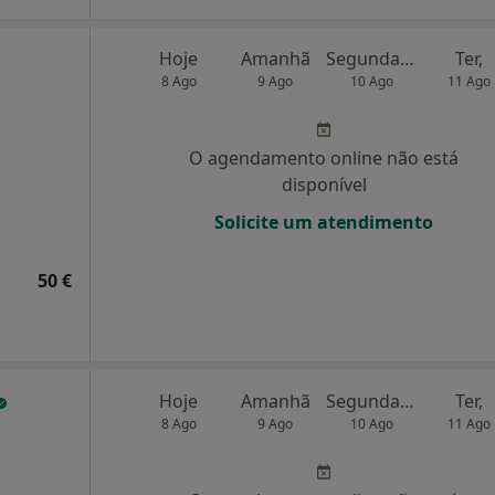
Hoje
Amanhã
Segunda-feira
Ter,
8 Ago
9 Ago
10 Ago
11 Ago
O agendamento online não está
disponível
Solicite um atendimento
50 €
Hoje
Amanhã
Segunda-feira
Ter,
8 Ago
9 Ago
10 Ago
11 Ago