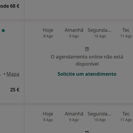
esde 68 €
a
Hoje
Amanhã
Segunda-feira
Ter,
8 Ago
9 Ago
10 Ago
11 Ago
O agendamento online não está
disponível
 Santa Iria
•
Mapa
Solicite um atendimento
25 €
Hoje
Amanhã
Segunda-feira
Ter,
8 Ago
9 Ago
10 Ago
11 Ago