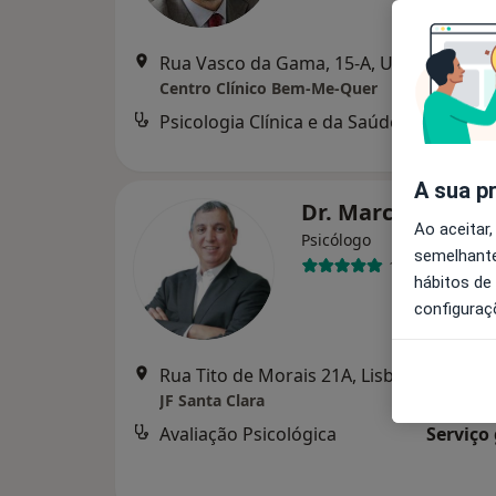
Rua Vasco da Gama, 15-A, Ur
Centro Clínico Bem-Me-Quer
Psicologia Clínica e da Saúde
A sua p
Dr. Marco Oliveir
Ao aceitar,
Psicólogo
semelhante
11 opiniões
hábitos de
configuraç
Rua Tito de Morais 21A, Lisboa
•
Mapa
JF Santa Clara
Avaliação Psicológica
Serviço