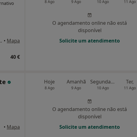
8 Ago
9 Ago
10 Ago
11 Ago
rnativo
O agendamento online não está
disponível
ira, 9, Póvoa de Santo Adrião
•
Mapa
Solicite um atendimento
40 €
rte
Hoje
Amanhã
Segunda-feira
Ter,
8 Ago
9 Ago
10 Ago
11 Ago
O agendamento online não está
disponível
tejo
•
Mapa
Solicite um atendimento