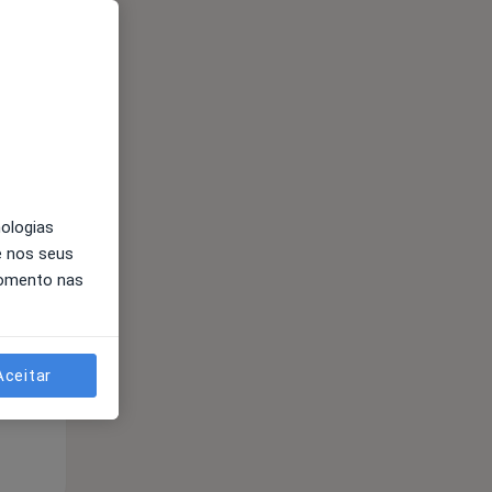
Qua
Qui,
Sex,
nologias
12 Ago
13 Ago
14 Ago
e nos seus
momento nas
Aceitar