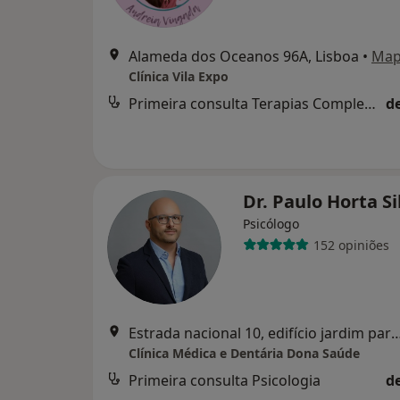
Alameda dos Oceanos 96A, Lisboa
•
Ma
Clínica Vila Expo
Primeira consulta Terapias Complementares e Alternativas
d
Dr. Paulo Horta S
Psicólogo
152 opiniões
Estrada nacional 10, edifício jardim parque, bloco A, loja 3 A,
Clínica Médica e Dentária Dona Saúde
Primeira consulta Psicologia
d