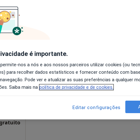
disponível
baniz. Infantado, Loures
•
Mapa
Solicite um atendimento
65 €
rivacidade é importante.
a
Hoje
Amanhã
Segunda-feira
Ter,
 permite-nos a nós e aos nossos parceiros utilizar cookies (ou tec
8 Ago
9 Ago
10 Ago
11 Ago
s) para recolher dados estatísticos e fornecer conteúdo com bas
 navegação. Pode ver e atualizar as suas preferências a qualquer 
ões. Saiba mais na
política de privacidade e de cookies.
O agendamento online não está
disponível
Solicite um atendimento
Editar configurações
 gratuito