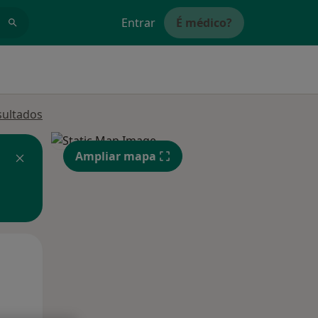
Entrar
É médico?
sultados
Ampliar mapa
Qua
Qui,
Sex,
12 Ago
13 Ago
14 Ago