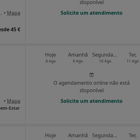
disponível
 Pereira 13a, Loures
•
Mapa
Solicite um atendimento
esde 45 €
Hoje
Amanhã
Segunda-feira
Ter,
8 Ago
9 Ago
10 Ago
11 Ago
O agendamento online não está
disponível
avém
•
Mapa
Solicite um atendimento
 Bem-Estar
Hoje
Amanhã
Segunda-feira
Ter,