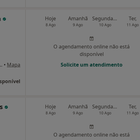
a
Hoje
Amanhã
Segunda-feira
Ter,
8 Ago
9 Ago
10 Ago
11 Ago
O agendamento online não está
disponível
 21,1º-E, Alverca Do Ribatejo
•
Mapa
Solicite um atendimento
sponível
ns
Hoje
Amanhã
Segunda-feira
Ter,
8 Ago
9 Ago
10 Ago
11 Ago
O agendamento online não está