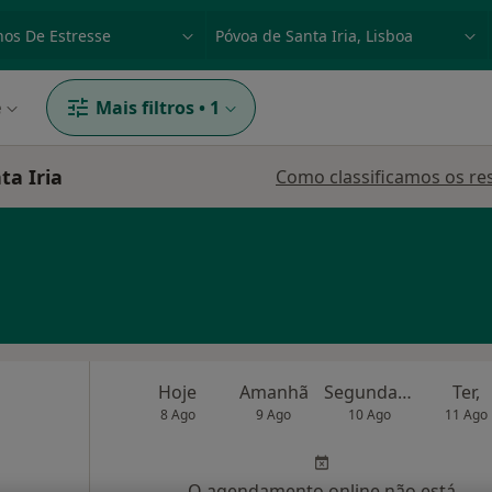
dade, doença ou nome
p. ex. Lisboa
e
Mais filtros
•
1
ta Iria
Como classificamos os re
Hoje
Amanhã
Segunda-feira
Ter,
8 Ago
9 Ago
10 Ago
11 Ago
O agendamento online não está