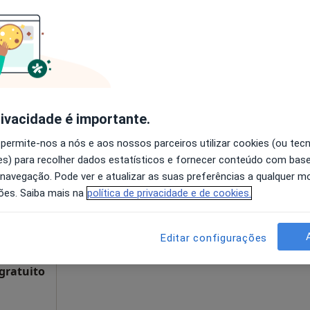
disponível
baniz. Infantado, Loures
•
Mapa
Solicite um atendimento
65 €
rivacidade é importante.
a
Hoje
Amanhã
Dom,
 permite-nos a nós e aos nossos parceiros utilizar cookies (ou tec
7 Ago
8 Ago
9 Ago
10 Ago
s) para recolher dados estatísticos e fornecer conteúdo com bas
 navegação. Pode ver e atualizar as suas preferências a qualquer 
ões. Saiba mais na
política de privacidade e de cookies.
O agendamento online não está
disponível
Solicite um atendimento
Editar configurações
 gratuito