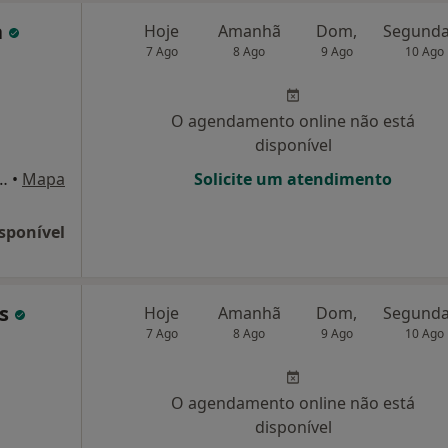
a
Hoje
Amanhã
Dom,
7 Ago
8 Ago
9 Ago
10 Ago
O agendamento online não está
disponível
 21,1º-E, Alverca Do Ribatejo
•
Mapa
Solicite um atendimento
sponível
ns
Hoje
Amanhã
Dom,
7 Ago
8 Ago
9 Ago
10 Ago
O agendamento online não está
disponível