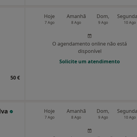
Hoje
Amanhã
Dom,
7 Ago
8 Ago
9 Ago
10 Ago
O agendamento online não está
disponível
Solicite um atendimento
50 €
ilva
Hoje
Amanhã
Dom,
7 Ago
8 Ago
9 Ago
10 Ago