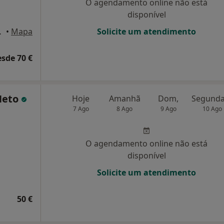
O agendamento online não está
disponível
 Alverca Do Ribatejo
•
Mapa
Solicite um atendimento
esde 70 €
Neto
Hoje
Amanhã
Dom,
7 Ago
8 Ago
9 Ago
10 Ago
O agendamento online não está
disponível
Solicite um atendimento
50 €