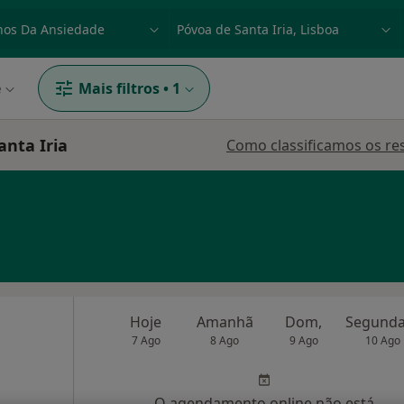
dade, doença ou nome
p. ex. Lisboa
e
Mais filtros
•
1
anta Iria
Como classificamos os re
Hoje
Amanhã
Dom,
7 Ago
8 Ago
9 Ago
10 Ago
O agendamento online não está