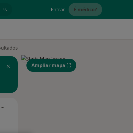
Entrar
É médico?
sultados
Ampliar mapa
Segunda-feira
Ter,
Qua
Qui,
11 Ago
12 Ago
13 Ago