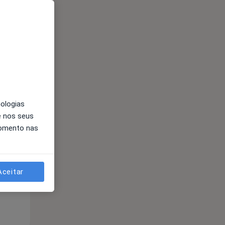
Segunda-feira
Ter,
Qua
Qui,
nologias
11 Ago
12 Ago
13 Ago
e nos seus
momento nas
Aceitar