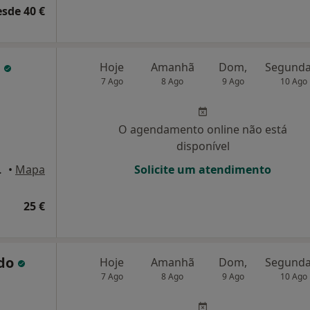
esde 40 €
a
Hoje
Amanhã
Dom,
7 Ago
8 Ago
9 Ago
10 Ago
O agendamento online não está
disponível
 Santa Iria
•
Mapa
Solicite um atendimento
25 €
ndo
Hoje
Amanhã
Dom,
7 Ago
8 Ago
9 Ago
10 Ago