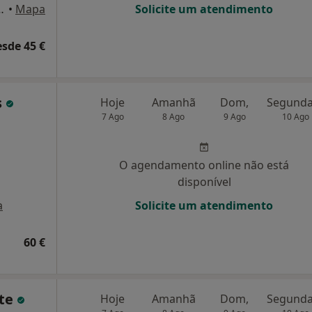
 Pereira 13a, Loures
•
Mapa
Solicite um atendimento
esde 45 €
s
Hoje
Amanhã
Dom,
7 Ago
8 Ago
9 Ago
10 Ago
O agendamento online não está
disponível
a
Solicite um atendimento
60 €
rte
Hoje
Amanhã
Dom,