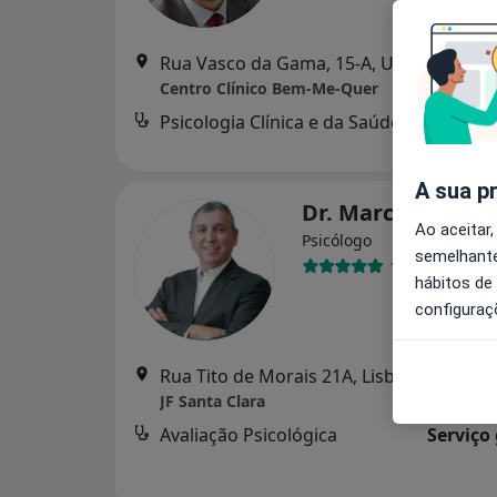
Rua Vasco da Gama, 15-A, Ur
Centro Clínico Bem-Me-Quer
Psicologia Clínica e da Saúde
A sua p
Dr. Marco Oliveir
Ao aceitar,
Psicólogo
semelhante
11 opiniões
hábitos de
configuraç
Rua Tito de Morais 21A, Lisboa
•
Mapa
JF Santa Clara
Avaliação Psicológica
Serviço