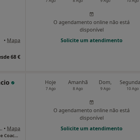
7 Ago
8 Ago
9 Ago
10 Ago
O agendamento online não está
disponível
tejo
•
Mapa
Solicite um atendimento
esde 68 €
ncio
Hoje
Amanhã
Dom,
7 Ago
8 Ago
9 Ago
10 Ago
O agendamento online não está
disponível
a, nº 24, 1º Piso, Sacavém
•
Mapa
Solicite um atendimento
Pórtico do Ser, Psicologia Clínica, Formação e Coaching