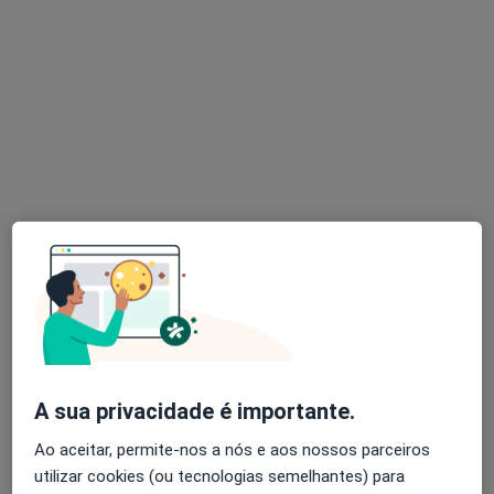
Dr. Marco Oliveira
Psicólogo
11 opiniões
Rua Tito de Morais 21A, Lisboa
•
Mapa
JF Santa Clara
Avaliação Psicológica
Serviço gratuito
Esse especialista não oferece agendamento online para esse endereço.
Solicite um atendimento
A sua privacidade é importante.
Ao aceitar, permite-nos a nós e aos nossos parceiros
utilizar cookies (ou tecnologias semelhantes) para