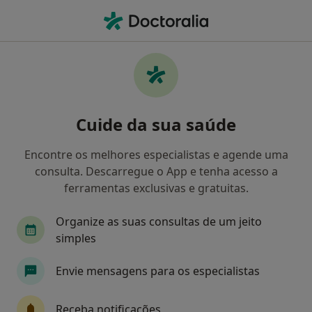
Men
Transtorno Depressivo Maior • Póvoa de Santa Iria, Lisboa
Filters
• 1
Mapa
Transtorno Depressivo Maior, Póvoa de
Cuide da sua saúde
Santa Iria
Como classificamos os resultados
Encontre os melhores especialistas e agende uma
consulta. Descarregue o App e tenha acesso a
ferramentas exclusivas e gratuitas.
Qual é a especialização que procura?
Organize as suas consultas de um jeito
Psicólogo
simples
Envie mensagens para os especialistas
Receba notificações