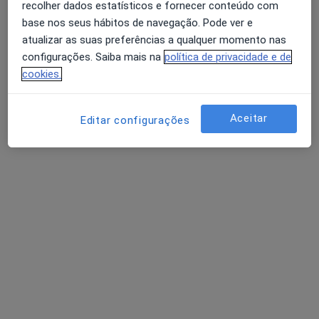
recolher dados estatísticos e fornecer conteúdo com
base nos seus hábitos de navegação. Pode ver e
atualizar as suas preferências a qualquer momento nas
configurações. Saiba mais na
política de privacidade e de
Dr. Paulo Horta Silva
cookies.
Psicólogo
151 opiniões
Aceitar
Editar configurações
Estrada nacional 10, edifício jardim parque, bloco A, loja 3 A, Alverca Do Ribatejo
•
Mapa
Clínica Médica e Dentária Dona Saúde
Primeira consulta Psicologia
desde 70 €
Esse especialista não oferece agendamento online para esse endereço.
Solicite um atendimento