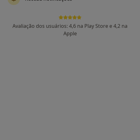
Avaliação dos usuários: 4,6 na Play Store e 4,2 na
Dr. Daniel Mira
Apple
Psicólogo
64 opiniões
Rua Vasco da Gama, 15-A, Urbaniz. Infantado, Loures
•
Mapa
Centro Clínico Bem-Me-Quer
Psicologia Clínica e da Saúde
65 €
Esse especialista não oferece agendamento online para esse endereço.
Solicite um atendimento