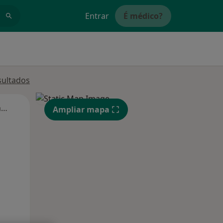
Entrar
É médico?
sultados
Segunda-feira
Ter,
Qua
Qui,
Ampliar mapa
11 Ago
12 Ago
13 Ago