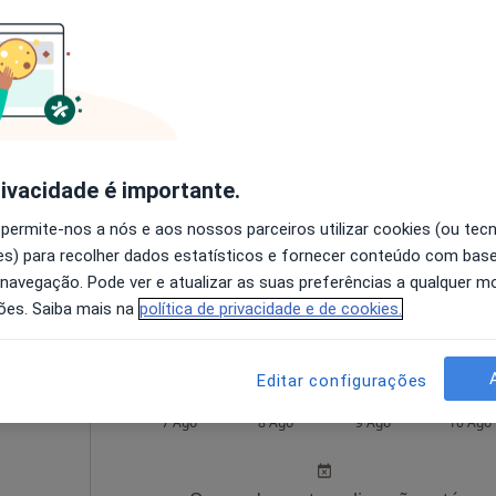
Hoje
Amanhã
Dom,
7 Ago
8 Ago
9 Ago
10 Ago
O agendamento online não está
rivacidade é importante.
disponível
 permite-nos a nós e aos nossos parceiros utilizar cookies (ou tec
pa
Solicite um atendimento
s) para recolher dados estatísticos e fornecer conteúdo com bas
 navegação. Pode ver e atualizar as suas preferências a qualquer 
90 €
ões. Saiba mais na
política de privacidade e de cookies.
Editar configurações
os
Hoje
Amanhã
Dom,
7 Ago
8 Ago
9 Ago
10 Ago