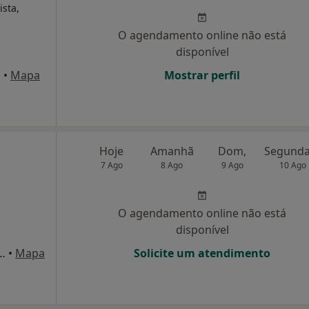
ista,
O agendamento online não está
disponível
a
•
Mapa
Mostrar perfil
Hoje
Amanhã
Dom,
7 Ago
8 Ago
9 Ago
10 Ago
O agendamento online não está
disponível
A Pereira 23-r/c-D, Almada
•
Mapa
Solicite um atendimento