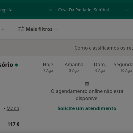
dade, doença ou nome
p. ex. Lisboa
e
Mais filtros
Como classificamos os re
sório
Hoje
Amanhã
Dom,
7 Ago
8 Ago
9 Ago
10 Ago
O agendamento online não está
disponível
sboa
•
Mapa
Solicite um atendimento
117 €