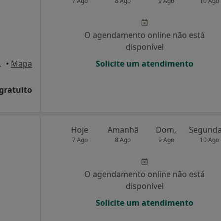
7 Ago
8 Ago
9 Ago
10 Ago
O agendamento online não está
disponível
ar, Lisboa
•
Mapa
Solicite um atendimento
 gratuito
Hoje
Amanhã
Dom,
7 Ago
8 Ago
9 Ago
10 Ago
O agendamento online não está
disponível
Solicite um atendimento