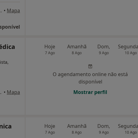
ritório 8, Vila Nova de Famalicão
•
Mapa
sponível
Médica
Hoje
Amanhã
Dom,
7 Ago
8 Ago
9 Ago
10 Ago
ista,
O agendamento online não está
disponível
 6, Sala 606, Lisboa
•
Mapa
Mostrar perfil
nica
Hoje
Amanhã
Dom,
7 Ago
8 Ago
9 Ago
10 Ago