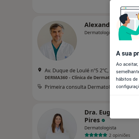
Alexandre João
Dermatologista
A sua p
Ao aceitar,
Av. Duque de Loulé nº5 2ºC, Lisboa
•
Ma
semelhante
DERMA360 - Clínica de Dermatologia
hábitos de
Primeira consulta Dermatologia
configuraç
Dra. Eugénia Mat
Pires
Dermatologista
2 opiniões