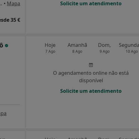
erra, Nº 93 A - R/c Esq., Algés
•
Mapa
Solicite um atendimento
esde 35 €
çô
Hoje
Amanhã
Dom,
7 Ago
8 Ago
9 Ago
10 Ago
O agendamento online não está
disponível
Solicite um atendimento
pa