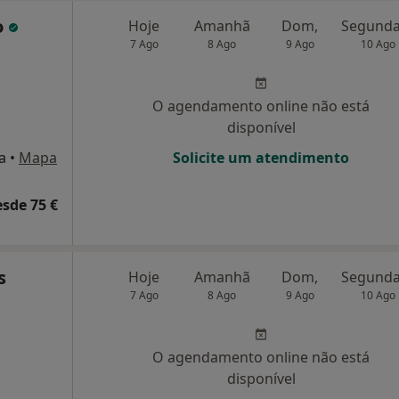
o
Hoje
Amanhã
Dom,
7 Ago
8 Ago
9 Ago
10 Ago
O agendamento online não está
disponível
a
•
Mapa
Solicite um atendimento
esde 75 €
s
Hoje
Amanhã
Dom,
7 Ago
8 Ago
9 Ago
10 Ago
O agendamento online não está
disponível