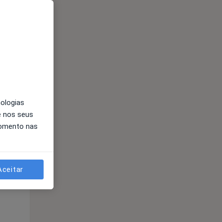
Segunda-feira
Ter,
Qua
Qui,
11 Ago
12 Ago
13 Ago
nologias
e nos seus
momento nas
Aceitar
Segunda-feira
Ter,
Qua
Qui,
11 Ago
12 Ago
13 Ago