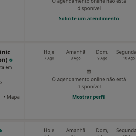
O agendamento online não está
disponível
Solicite um atendimento
inic
Hoje
Amanhã
Dom,
on)
7 Ago
8 Ago
9 Ago
10 Ago
sta em
O agendamento online não está
s
disponível
 Lisboa
•
Mapa
Mostrar perfil
Hoje
Amanhã
Dom,