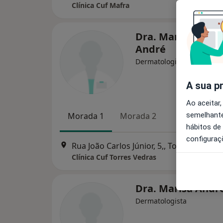
Clínica Cuf Mafra
Dra. Marisa Carpi
André
Dermatologista
A sua p
Ao aceitar,
semelhante
Morada 1
Morada 2
hábitos de
configuraç
Rua João Carlos Júnior, 5,, Torres Vedras
Clínica Cuf Torres Vedras
Dra. Marisa Andr
Dermatologista