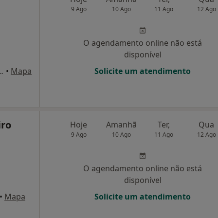
9 Ago
10 Ago
11 Ago
12 Ago
O agendamento online não está
disponível
ena, Nº2, R/C, Malveira
•
Mapa
Solicite um atendimento
iro
Hoje
Amanhã
Ter,
Qua
9 Ago
10 Ago
11 Ago
12 Ago
O agendamento online não está
disponível
•
Mapa
Solicite um atendimento