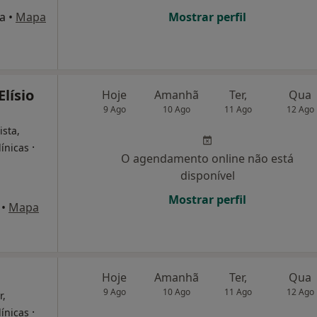
a
•
Mapa
Mostrar perfil
Elísio
Hoje
Amanhã
Ter,
Qua
9 Ago
10 Ago
11 Ago
12 Ago
ista,
·
línicas
O agendamento online não está
disponível
Mostrar perfil
•
Mapa
Hoje
Amanhã
Ter,
Qua
9 Ago
10 Ago
11 Ago
12 Ago
r,
·
línicas