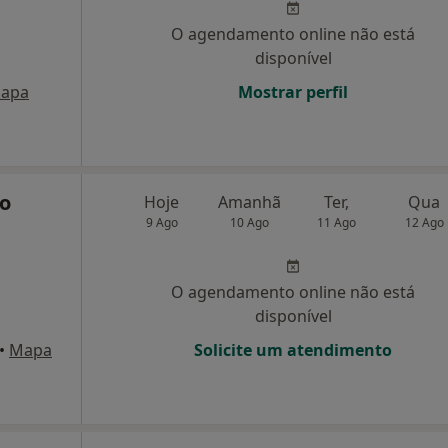
O agendamento online não está
disponível
apa
Mostrar perfil
ho
Hoje
Amanhã
Ter,
Qua
9 Ago
10 Ago
11 Ago
12 Ago
O agendamento online não está
disponível
•
Mapa
Solicite um atendimento