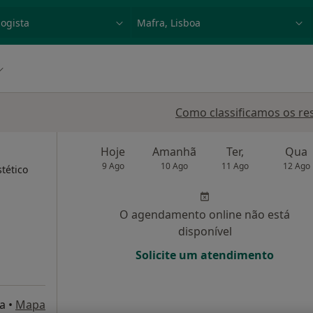
dade, doença ou nome
p. ex. Lisboa
Como classificamos os re
Hoje
Amanhã
Ter,
Qua
9 Ago
10 Ago
11 Ago
12 Ago
tético
O agendamento online não está
disponível
Solicite um atendimento
a
•
Mapa