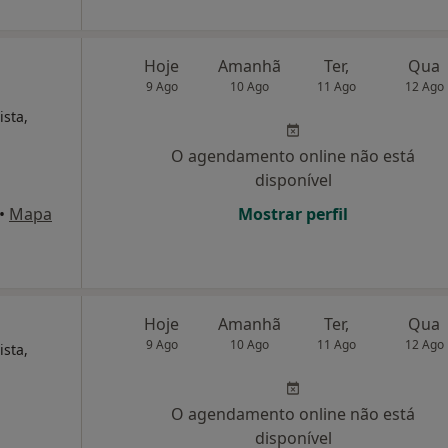
Hoje
Amanhã
Ter,
Qua
9 Ago
10 Ago
11 Ago
12 Ago
ista,
O agendamento online não está
disponível
•
Mapa
Mostrar perfil
Hoje
Amanhã
Ter,
Qua
9 Ago
10 Ago
11 Ago
12 Ago
ista,
O agendamento online não está
disponível