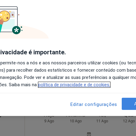
nteiro
Hoje
Amanhã
Ter,
Qua
9 Ago
10 Ago
11 Ago
12 Ago
O agendamento online não está
rivacidade é importante.
disponível
 permite-nos a nós e aos nossos parceiros utilizar cookies (ou tec
Solicite um atendimento
s) para recolher dados estatísticos e fornecer conteúdo com bas
 navegação. Pode ver e atualizar as suas preferências a qualquer 
ões. Saiba mais na
política de privacidade e de cookies.
•
Mapa
Editar configurações
é
Hoje
Amanhã
Ter,
Qua
9 Ago
10 Ago
11 Ago
12 Ago