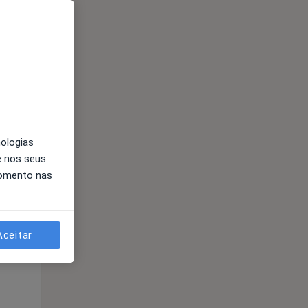
Qui,
Sex,
Sáb,
13 Ago
14 Ago
15 Ago
nologias
e nos seus
momento nas
Aceitar
Qui,
Sex,
Sáb,
13 Ago
14 Ago
15 Ago