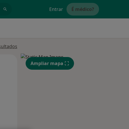
Entrar
É médico?
sultados
Qui,
Sex,
Sáb,
Ampliar mapa
13 Ago
14 Ago
15 Ago