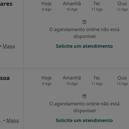
oares
Hoje
Amanhã
Ter,
Qua
9 Ago
10 Ago
11 Ago
12 Ago
O agendamento online não está
disponível
•
Mapa
Solicite um atendimento
ssoa
Hoje
Amanhã
Ter,
Qua
9 Ago
10 Ago
11 Ago
12 Ago
O agendamento online não está
disponível
do 19-B,1º-D, Torres Vedras
•
Mapa
Solicite um atendimento