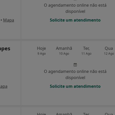
O agendamento online não está
disponível
•
Mapa
Solicite um atendimento
opes
Hoje
Amanhã
Ter,
Qua
9 Ago
10 Ago
11 Ago
12 Ago
O agendamento online não está
disponível
apa
Solicite um atendimento
Hoje
Amanhã
Ter,
Qua