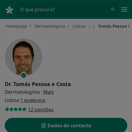
Men
O que procura?
Homepage
Dermatologista
Lisboa
Tomás Pessoa E 
Mudar de cidade
Dr.
Tomás Pessoa e Costa
sobre as especializações
Dermatologista
·
Mais
Lisboa
1 endereço
12 opiniões
Dados do contacto