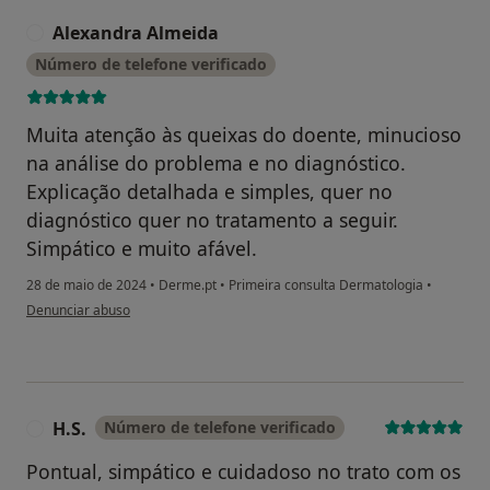
Alexandra Almeida
A
Número de telefone verificado
Muita atenção às queixas do doente, minucioso
na análise do problema e no diagnóstico.
Explicação detalhada e simples, quer no
diagnóstico quer no tratamento a seguir.
Simpático e muito afável.
28 de maio de 2024
•
Derme.pt
•
Primeira consulta Dermatologia
•
na opinião do utilizador Alexandra Almeida
Denunciar abuso
H.S.
Número de telefone verificado
H
Pontual, simpático e cuidadoso no trato com os