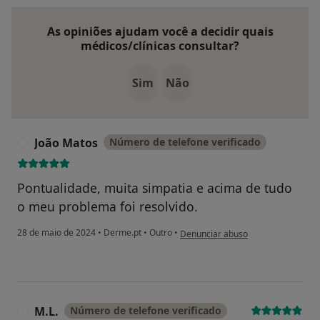
As opiniões ajudam você a decidir quais
médicos/clínicas consultar?
Sim
Não
João Matos
Número de telefone verificado
J
Pontualidade, muita simpatia e acima de tudo
o meu problema foi resolvido.
na opinião do utilizador João Matos
28 de maio de 2024
•
Derme.pt
•
Outro
•
Denunciar abuso
M.L.
Número de telefone verificado
M