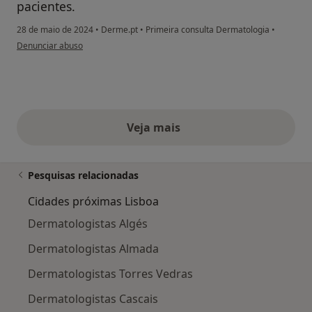
pacientes.
28 de maio de 2024
•
Derme.pt
•
Primeira consulta Dermatologia
•
na opinião do utilizador H.S.
Denunciar abuso
Veja mais
opiniões acima
Pesquisas relacionadas
Cidades próximas Lisboa
Dermatologistas Algés
Dermatologistas Almada
Dermatologistas Torres Vedras
Dermatologistas Cascais