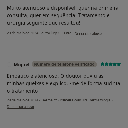
Muito atencioso e disponível, quer na primeira
consulta, quer em sequência. Tratamento e
cirurgia seguinte que resultou!
na opinião do utilizador M.L.
28 de maio de 2024
•
outro lugar
•
Outro
•
Denunciar abuso
Miguel
Número de telefone verificado
M
Empático e atencioso. O doutor ouviu as
minhas queixas e explicou-me de forma sucinta
o tratamento
28 de maio de 2024
•
Derme.pt
•
Primeira consulta Dermatologia
•
na opinião do utilizador Miguel
Denunciar abuso