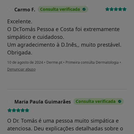
Carmo F.
Consulta verificada
C
Excelente.
O Dr.Tomás Pessoa e Costa foi extremamente
simpático e cuidadoso.
Um agradecimento à D.Inês,, muito prestável.
Obrigada.
10 de agosto de 2024
•
Derme.pt
•
Primeira consulta Dermatologia
•
na opinião do utilizador Carmo F.
Denunciar abuso
Maria Paula Guimarães
Consulta verificada
M
O Dr. Tomás é uma pessoa muito simpática e
atenciosa. Deu explicações detalhadas sobre o