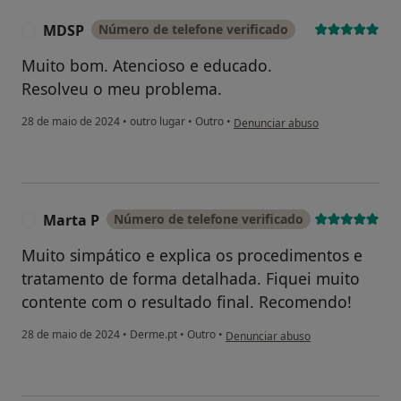
MDSP
Número de telefone verificado
M
Muito bom. Atencioso e educado.
Resolveu o meu problema.
na opinião do utilizador MDSP
28 de maio de 2024
•
outro lugar
•
Outro
•
Denunciar abuso
Marta P
Número de telefone verificado
M
Muito simpático e explica os procedimentos e
tratamento de forma detalhada. Fiquei muito
contente com o resultado final. Recomendo!
na opinião do utilizador Marta P
28 de maio de 2024
•
Derme.pt
•
Outro
•
Denunciar abuso