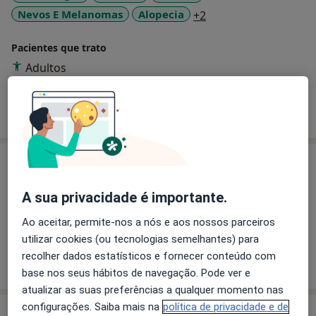
a11y_sr_more_disea
Nevos E Melanomas
Alopecia
+2
Pacientes que trato
Adultos
Mostrar mais detalhes
sobre a experiência
Serviços e preços
Primeira consulta Dermatologia
A sua privacidade é importante.
100 €
Detalhes
Ao aceitar, permite-nos a nós e aos nossos parceiros
utilizar cookies (ou tecnologias semelhantes) para
recolher dados estatísticos e fornecer conteúdo com
Como mostramos os preços?
base nos seus hábitos de navegação. Pode ver e
atualizar as suas preferências a qualquer momento nas
configurações. Saiba mais na
política de privacidade e de
Consultório