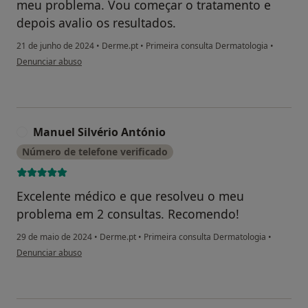
meu problema. Vou começar o tratamento e
depois avalio os resultados.
21 de junho de 2024
•
Derme.pt
•
Primeira consulta Dermatologia
•
na opinião do utilizador Maria Paula Guimarães
Denunciar abuso
Manuel Silvério António
M
Número de telefone verificado
Excelente médico e que resolveu o meu
problema em 2 consultas. Recomendo!
29 de maio de 2024
•
Derme.pt
•
Primeira consulta Dermatologia
•
na opinião do utilizador Manuel Silvério António
Denunciar abuso