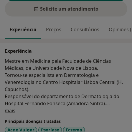
Solicite um atendimento
Experiência
Preços
Consultórios
Opiniões (
Experiência
Mestre em Medicina pela Faculdade de Ciências
Médicas, da Universidade Nova de Lisboa.
Tornou-se especialista em Dermatologia e
Venereologia no Centro Hospitalar Lisboa Central (H.
Capuchos).
Responsável do departamento de Dermatologia do
Hospital Fernando Fonseca (Amadora-Sintra).
Sobre mim
Fundador do projeto educativo dioscope, que neste
mais
momento presta formação a mais de 15.000 médicos.
Principais doenças tratadas
Acne Vulgar
Psoríase
Eczema