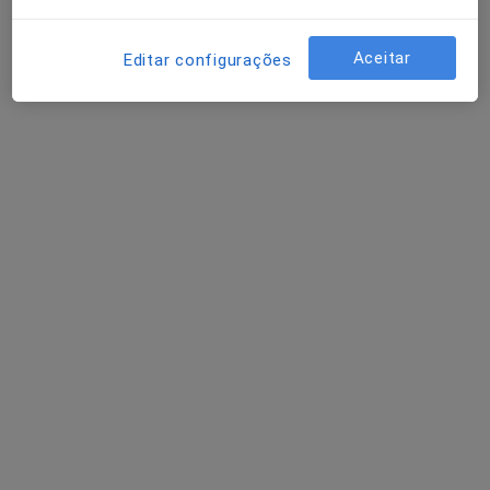
1 opinião
Aceitar
Rua Eng.º Adelino Amaro da Costa, nº6 loja1 r/c, Lourinhã
•
Mapa
Editar configurações
Central de Saúde
Esse especialista não oferece agendamento online para esse endereço.
Solicite um atendimento
Dra. Maria João Lopes
Dermatologista
Praceta Combatentes 40 (c/v), Mafra
•
Mapa