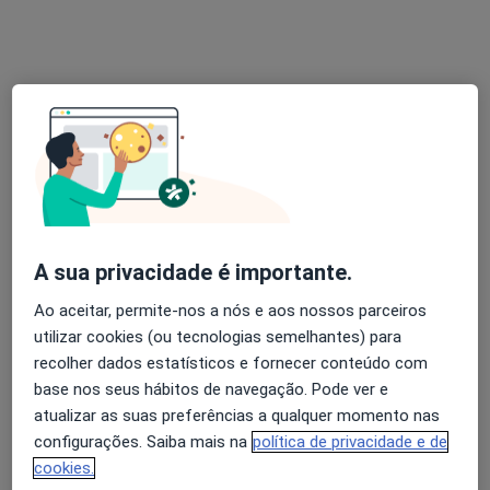
Esse especialista não oferece agendamento online para esse endereço.
Solicite um atendimento
Especialistas disponíveis
Estes especialistas encontram-se fora de Paço de
Arcos, Lisboa, em áreas próximas à sua busca.
A sua privacidade é importante.
Ao aceitar, permite-nos a nós e aos nossos parceiros
utilizar cookies (ou tecnologias semelhantes) para
recolher dados estatísticos e fornecer conteúdo com
base nos seus hábitos de navegação. Pode ver e
atualizar as suas preferências a qualquer momento nas
configurações. Saiba mais na
política de privacidade e de
Dra. Elízabeth Péan
cookies.