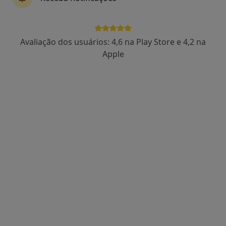
Praça Cidade de Odivelas 1A, Odivelas
•
Mapa
Clínica Vitabio
Consulta online
Serviço gratuito
Avaliação dos usuários: 4,6 na Play Store e 4,2 na
Esse especialista não oferece agendamento online para esse endereço.
Apple
Solicite um atendimento
Dra. Jessica Arcadier
Dentista
Rua Sacadura Cabral 197, Estoril
•
Mapa