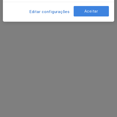
Dentista
66 opiniões
Aceitar
Editar configurações
Avenida da República, Lisboa
•
Mapa
Dra. Elízabeth Péan
Primeira consulta Medicina dentária
60 €
Esse especialista não oferece agendamento online para esse endereço.
Solicite um atendimento
Outros especialistas na sua área
De momento, não há vagas disponíveis. Volte mais
tarde para ver se há novas vagas.