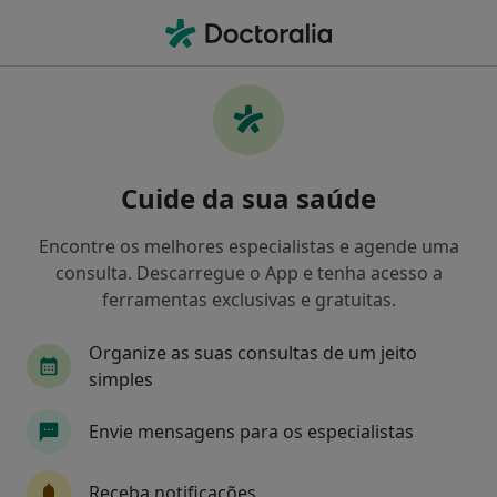
Men
Dentista • Paço de Arcos, Lisboa
Filters
Mapa
Dentistas em Paço de Arcos
Cuide da sua saúde
Como classificamos os resultados
Encontre os melhores especialistas e agende uma
consulta. Descarregue o App e tenha acesso a
ferramentas exclusivas e gratuitas.
Organize as suas consultas de um jeito
simples
Envie mensagens para os especialistas
Dra. Patrícia Pratas
Dentista
Receba notificações