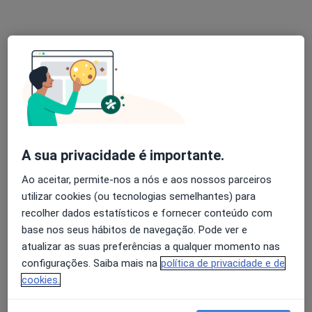
Esse especialista não oferece agendamento online para esse endereço.
Solicite um atendimento
A sua privacidade é importante.
Ao aceitar, permite-nos a nós e aos nossos parceiros
Maria Cristina De Faria Teixeira
utilizar cookies (ou tecnologias semelhantes) para
recolher dados estatísticos e fornecer conteúdo com
Dentista
base nos seus hábitos de navegação. Pode ver e
1 opinião
atualizar as suas preferências a qualquer momento nas
Rua de Borges Carneiro 20B, Lisboa
•
Mapa
configurações. Saiba mais na
política de privacidade e de
Clínica São Dente - Medicina Dentária
cookies.
Esse especialista não oferece agendamento online para esse endereço.