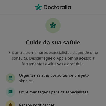
Men
Dentista • Almada, Lisboa
Filters
• 1
Mapa
Dentistas recomendados de AdvanceCare
Cuide da sua saúde
em Almada
Como classificamos os resultados
Encontre os melhores especialistas e agende uma
consulta. Descarregue o App e tenha acesso a
ferramentas exclusivas e gratuitas.
Organize as suas consultas de um jeito
simples
Envie mensagens para os especialistas
Dra. Sonia Araujo Santos
Receba notificações
Dentista