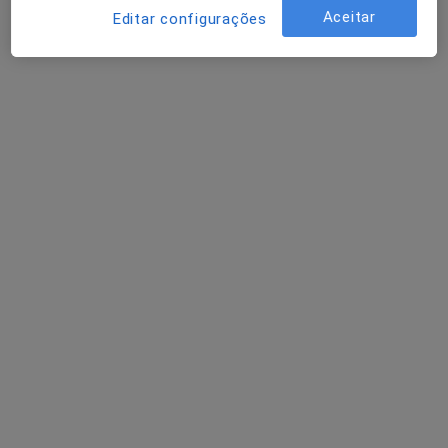
Aceitar
Solicite um atendimento
Editar configurações
Dr. Eduardo Cruz
Dentista
2 opiniões
Av. Conde Valbom, nº 6 Galeria/1ºAndar, Lisboa, Lisboa
•
Mapa
Clínica de serviços dentários Dr. Cautela
Esse especialista não oferece agendamento online para esse endereço.
Solicite um atendimento