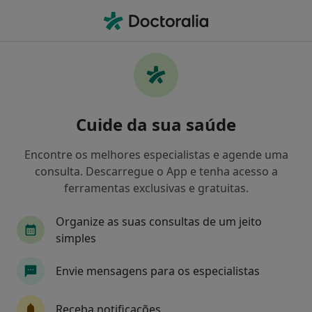
Men
Dentista • Almada, Lisboa
Filters
• 1
Mapa
Dentistas recomendados de Tranquilidade
Cuide da sua saúde
em Almada
Como classificamos os resultados
Encontre os melhores especialistas e agende uma
consulta. Descarregue o App e tenha acesso a
ferramentas exclusivas e gratuitas.
Organize as suas consultas de um jeito
simples
Envie mensagens para os especialistas
Dr. Gil Fernando Oliveira
Receba notificações
Dentista