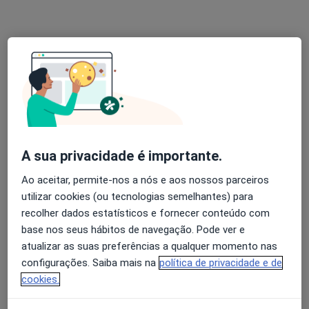
Rua de Borges Carneiro 20B, Lisboa
•
Mapa
Clínica São Dente - Medicina Dentária
Esse especialista não oferece agendamento online para esse endereço.
Solicite um atendimento
A sua privacidade é importante.
Ao aceitar, permite-nos a nós e aos nossos parceiros
utilizar cookies (ou tecnologias semelhantes) para
recolher dados estatísticos e fornecer conteúdo com
base nos seus hábitos de navegação. Pode ver e
Énio Pólvora
atualizar as suas preferências a qualquer momento nas
Dentista
configurações. Saiba mais na
política de privacidade e de
2 opiniões
cookies.
R Igreja 893, Fernão Ferro
•
Mapa