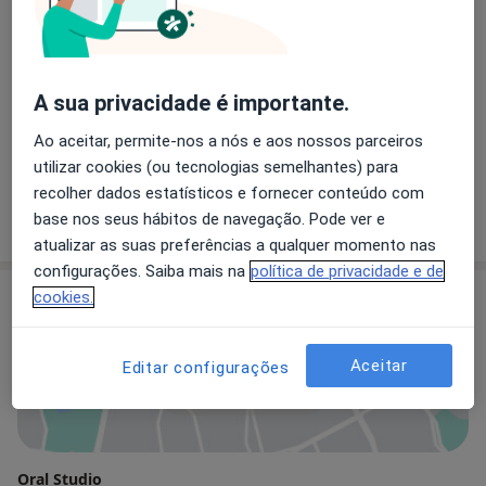
Filipe André Freire da Fonseca Moreira
Dentista
A sua privacidade é importante.
Ao aceitar, permite-nos a nós e aos nossos parceiros
Ricardo Alexandre Mendes Calado
utilizar cookies (ou tecnologias semelhantes) para
Dentista
recolher dados estatísticos e fornecer conteúdo com
base nos seus hábitos de navegação. Pode ver e
atualizar as suas preferências a qualquer momento nas
configurações. Saiba mais na
política de privacidade e de
Consultório
cookies.
Aceitar
Editar configurações
Ampliar o mapa
Oral Studio