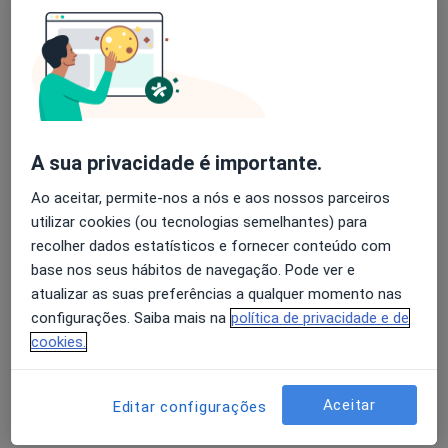
Nenhum profissional neste centro médico tem consultas disponíveis
Mostrar perfil
A sua privacidade é importante.
Ao aceitar, permite-nos a nós e aos nossos parceiros
utilizar cookies (ou tecnologias semelhantes) para
recolher dados estatísticos e fornecer conteúdo com
base nos seus hábitos de navegação. Pode ver e
Smile.Up Ílhavo
atualizar as suas preferências a qualquer momento nas
Dentista
configurações. Saiba mais na
política de privacidade e de
cookies.
Av. 25 de Abril - Edif. Centro Cultural de Ílhavo, loja F, Ílhavo
•
Mapa
Smile.Up Ílhavo
Nenhum profissional neste centro médico tem consultas disponíveis
Aceitar
Editar configurações
Mostrar perfil