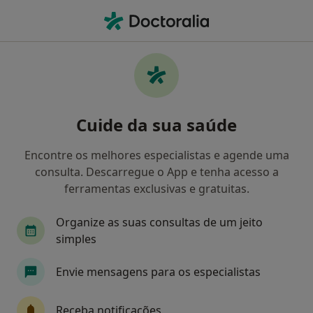
Men
Medicina Dentária • Vagos, Aveiro
Filters
• 1
Mapa
Clínicas medicina dentária em Vagos
Cuide da sua saúde
Como classificamos os resultados
Encontre os melhores especialistas e agende uma
consulta. Descarregue o App e tenha acesso a
ferramentas exclusivas e gratuitas.
Organize as suas consultas de um jeito
simples
Envie mensagens para os especialistas
Upcare-Medical Center, Lda
·
Dentista, Especialista em análises clínicas, Cardiologista
Receba notificações