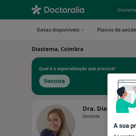
especiali
Datas disponíveis
Planos de saúd
Diastema, Coimbra
Qual é a especialização que procura?
Dentista
Dra. Diana Assun
Dentista
A sua p