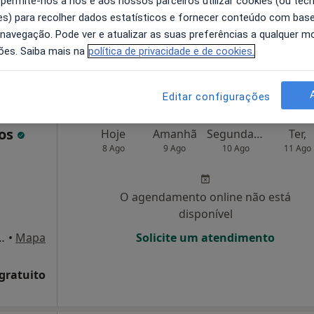
 permite-nos a nós e aos nossos parceiros utilizar cookies (ou tec
disponível
s) para recolher dados estatísticos e fornecer conteúdo com bas
 navegação. Pode ver e atualizar as suas preferências a qualquer 
Solicite um atendimento
ões. Saiba mais na
política de privacidade e de cookies.
 gratuito
Editar configurações
tos
Hoje
Amanhã
Segunda-feira
Ter,
8 Ago
9 Ago
10 Ago
11 Ago
O agendamento online não está
disponível
 Lote 17 loja ab, Coimbra
•
Mapa
Solicite um atendimento
 gratuito