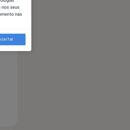
nologias
e nos seus
momento nas
Aceitar
Qua
Qui,
Sex,
12 Ago
13 Ago
14 Ago