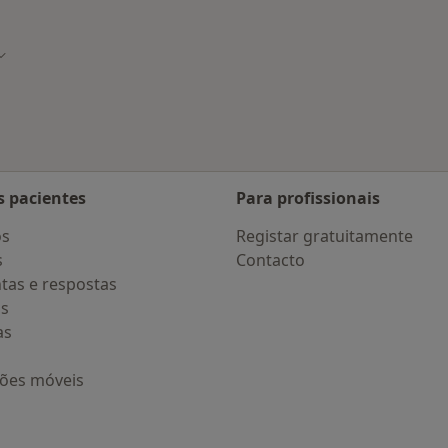
nadas em Coimbra
de
Mudar de cidade
s pacientes
Para profissionais
os
Registar gratuitamente
s
Contacto
tas e respostas
os
as
ções móveis