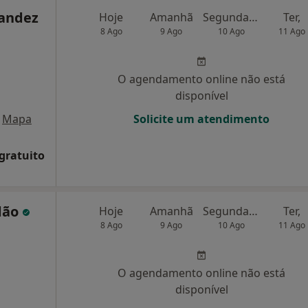
nandez
Hoje
Amanhã
Segunda-feira
Ter,
8 Ago
9 Ago
10 Ago
11 Ago
O agendamento online não está
disponível
Mapa
Solicite um atendimento
 gratuito
dão
Hoje
Amanhã
Segunda-feira
Ter,
8 Ago
9 Ago
10 Ago
11 Ago
O agendamento online não está
disponível