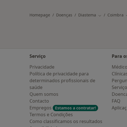
Mais na categoria: Doenças relacio
Homepage
Doenças
Diastema
Coimbra
Mudar de cida
Serviço
Para o
Privacidade
Médic
Política de privacidade para
Clínica
determinados profissionais de
Pergun
saúde
Serviç
Quem somos
Doenc
Contacto
FAQ
Empregos
Aplica
Estamos a contratar!
Termos e Condições
Como classificamos os resultados