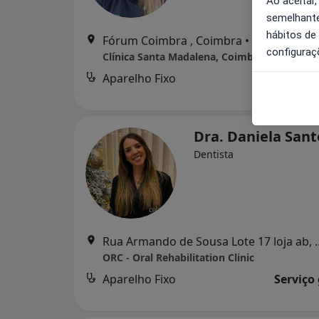
Ao aceitar,
semelhante
hábitos de
Fórum Coimbra , Coimbra
•
Mapa
configuraç
Clínica Santa Madalena, Coimbra
Aparelho Fixo
Serviço
Dra. Daniela San
Dentista
Rua Armando de Sousa
ORC - Oral Rehabilitation Clinic
Aparelho Fixo
Serviço