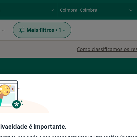
dade, doença ou nome
p. ex. Lisboa
e
Mais filtros
•
1
Como classificamos os re
ção
Hoje
Amanhã
Segunda-feira
Ter,
8 Ago
9 Ago
10 Ago
11 Ago
rivacidade é importante.
O agendamento online não está