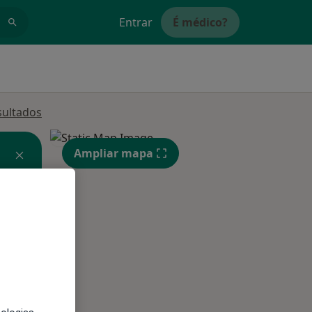
Entrar
É médico?
sultados
Ampliar mapa
Qua
Qui,
Sex,
12 Ago
13 Ago
14 Ago