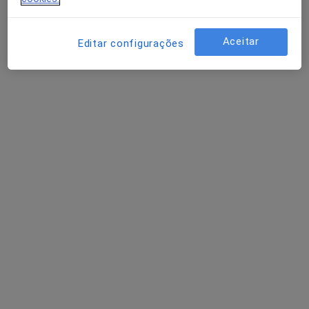
Aceitar
Editar configurações
Dra. Diana Assunção
Dentista
Fórum Coimbra , Coimbra
•
Mapa
Clínica Santa Madalena, Coimbra
Aparelho Fixo
Serviço gratuito
Esse especialista não oferece agendamento online para esse endereço.
Solicite um atendimento