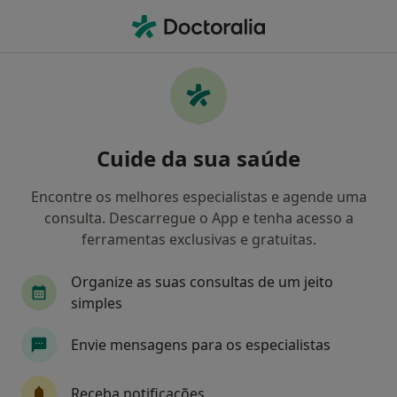
Men
Dente Impactado • Coimbra, Coimbra
Filters
• 1
Mapa
Dente Impactado, Coimbra
Cuide da sua saúde
Como classificamos os resultados
Encontre os melhores especialistas e agende uma
consulta. Descarregue o App e tenha acesso a
Qual é a especialização que procura?
ferramentas exclusivas e gratuitas.
Dentista
Organize as suas consultas de um jeito
simples
Envie mensagens para os especialistas
Receba notificações