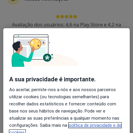
Manuel Marques Ferreira
Avaliação dos usuários: 4,6 na Play Store e 4,2 na
Dentista
Apple
1 opinião
Rua Simões de Castro Nº164 4ºdto, Coimbra
•
Mapa
Clinica Dentária E Ortodôntica Marques Ferreira
Primeira consulta Medicina dentária
desde 30 €
Esse especialista não oferece agendamento online para esse endereço.
A sua privacidade é importante.
Solicite um atendimento
Ao aceitar, permite-nos a nós e aos nossos parceiros
utilizar cookies (ou tecnologias semelhantes) para
recolher dados estatísticos e fornecer conteúdo com
base nos seus hábitos de navegação. Pode ver e
atualizar as suas preferências a qualquer momento nas
configurações. Saiba mais na
política de privacidade e de
cookies.