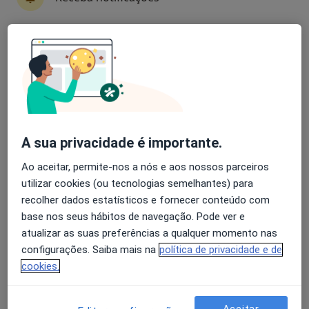
Dra. Diana Assunção
Avaliação dos usuários: 4,6 na Play Store e 4,2 na
Dentista
Apple
Fórum Coimbra , Coimbra
•
Mapa
Clínica Santa Madalena, Coimbra
Aparelho Fixo
Serviço gratuito
A sua privacidade é importante.
Esse especialista não oferece agendamento online para esse endereço.
Ao aceitar, permite-nos a nós e aos nossos parceiros
utilizar cookies (ou tecnologias semelhantes) para
Solicite um atendimento
recolher dados estatísticos e fornecer conteúdo com
base nos seus hábitos de navegação. Pode ver e
atualizar as suas preferências a qualquer momento nas
configurações. Saiba mais na
política de privacidade e de
cookies.