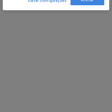
Aceitar
Editar configurações
Dra. Daniela Santos
Dentista
Rua Armando de Sousa Lote 17 loja ab, Coimbra
•
Mapa
ORC - Oral Rehabilitation Clinic
Aparelho Fixo
Serviço gratuito
Esse especialista não oferece agendamento online para esse endereço.
Solicite um atendimento