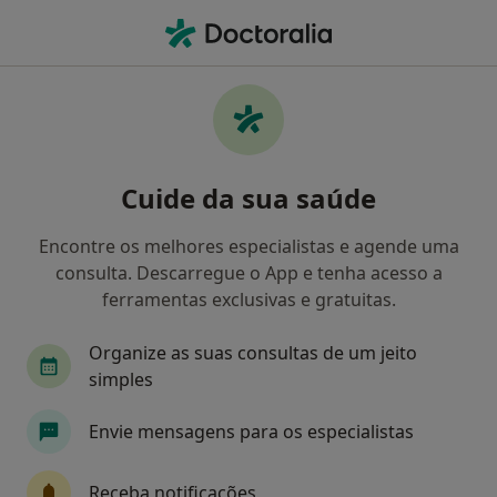
Men
Má Oclusão • Coimbra, Coimbra
Filters
• 1
Mapa
Má Oclusão, Coimbra
Cuide da sua saúde
Como classificamos os resultados
Encontre os melhores especialistas e agende uma
consulta. Descarregue o App e tenha acesso a
Qual é a especialização que procura?
ferramentas exclusivas e gratuitas.
Dentista
Organize as suas consultas de um jeito
simples
Envie mensagens para os especialistas
Receba notificações