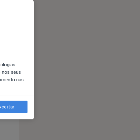
Segunda-feira
Ter,
Qua
Qui,
11 Ago
12 Ago
13 Ago
nologias
e nos seus
momento nas
Segunda-feira
Ter,
Qua
Qui,
11 Ago
12 Ago
13 Ago
Aceitar