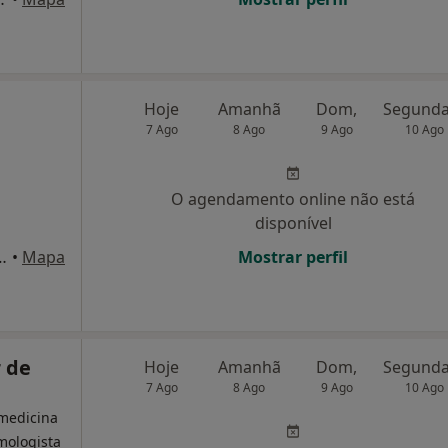
Hoje
Amanhã
Dom,
7 Ago
8 Ago
9 Ago
10 Ago
O agendamento online não está
disponível
e2, porta192, 2ºesq., Leiria
•
Mapa
Mostrar perfil
 de
Hoje
Amanhã
Dom,
7 Ago
8 Ago
9 Ago
10 Ago
 medicina
lmologista