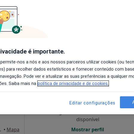
Hoje
Amanhã
Dom,
nida
7 Ago
8 Ago
9 Ago
10 Ago
ialista
O agendamento online não está
s
disponível
rivacidade é importante.
Mostrar perfil
ustrial Manuel da Mota, Pombal
•
Mapa
 permite-nos a nós e aos nossos parceiros utilizar cookies (ou tec
,Lda
s) para recolher dados estatísticos e fornecer conteúdo com bas
 navegação. Pode ver e atualizar as suas preferências a qualquer 
ões. Saiba mais na
política de privacidade e de cookies.
Hoje
Amanhã
Dom,
7 Ago
8 Ago
9 Ago
10 Ago
iatra
Editar configurações
O agendamento online não está
disponível
Pinto,43, Pombal
•
Mapa
Mostrar perfil