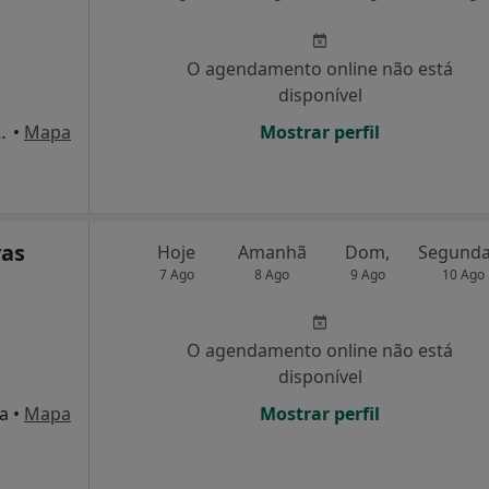
O agendamento online não está
disponível
ta Lote P-20,1º-F, Leiria
•
Mapa
Mostrar perfil
vas
Hoje
Amanhã
Dom,
7 Ago
8 Ago
9 Ago
10 Ago
O agendamento online não está
disponível
ia
•
Mapa
Mostrar perfil