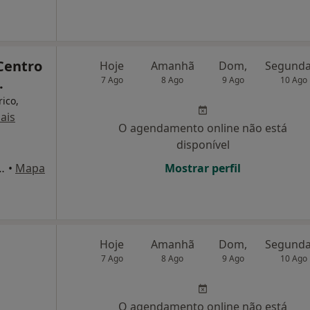
 Centro
Hoje
Amanhã
Dom,
.
7 Ago
8 Ago
9 Ago
10 Ago
rico,
ais
O agendamento online não está
disponível
uquerque, 94 - 1º, Leiria
•
Mapa
Mostrar perfil
Hoje
Amanhã
Dom,
7 Ago
8 Ago
9 Ago
10 Ago
O agendamento online não está