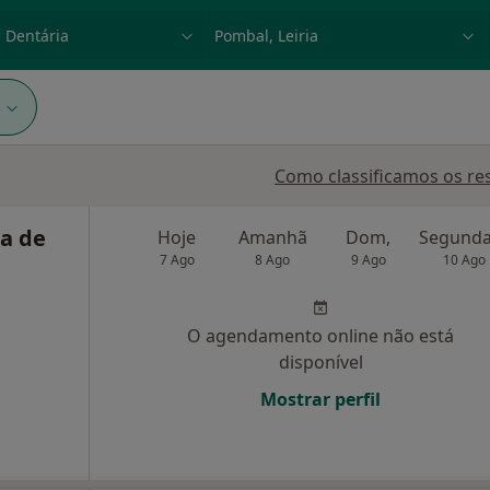
dade, doença ou nome
p. ex. Lisboa
1
Como classificamos os re
ca de
Hoje
Amanhã
Dom,
7 Ago
8 Ago
9 Ago
10 Ago
O agendamento online não está
disponível
Mostrar perfil