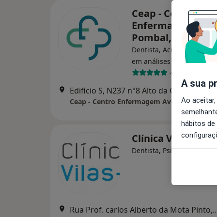
Ceap - Centro
Enfermagem Ave
Pombal,Lda
Dentista, Acupuntor, Espec
·
Mai
em análises clínicas
4 opiniões
A sua p
Edificio S, N237 n°8 Alto da Granja - Parque Ind
Ao aceitar,
Ceap - Centro Enfermagem Avenida Pombal
semelhante
hábitos de
configuraç
Clínica Vilas Boas
Dentista, Psicólogo, Psiqu
Rua Prof. carlos Alberto da Mota 