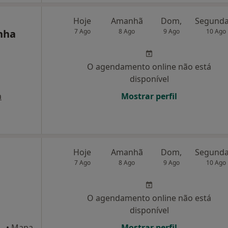
Hoje
Amanhã
Dom,
nha
7 Ago
8 Ago
9 Ago
10 Ago
O agendamento online não está
disponível
a
Mostrar perfil
Hoje
Amanhã
Dom,
7 Ago
8 Ago
9 Ago
10 Ago
O agendamento online não está
disponível
4, 1º andar, Pombal
•
Mapa
Mostrar perfil