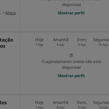
disponível
e Guerra, 1º Esq., Ansião
•
Mapa
Mostrar perfil
stação
Hoje
Amanhã
Dom,
cos
7 Ago
8 Ago
9 Ago
10 Ago
O agendamento online não está
disponível
Mostrar perfil
dos
Hoje
Amanhã
Dom,
7 Ago
8 Ago
9 Ago
10 Ago