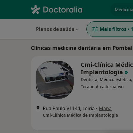
especiali
Planos de saúde
Mais filtros
•
Clínicas medicina dentária em Pombal
Cmi-Clínica Médi
Implantologia
Dentista, Médico estético,
Terapeuta alternativo
Rua Paulo VI 144, Leiria
•
Mapa
Cmi-Clínica Médica de Implantologia