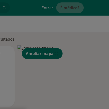
Entrar
É médico?
sultados
Segunda-feira
Ter,
Qua
Qui,
Ampliar mapa
11 Ago
12 Ago
13 Ago