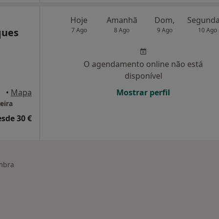
Hoje
Amanhã
Dom,
ques
7 Ago
8 Ago
9 Ago
10 Ago
O agendamento online não está
disponível
•
Mapa
Mostrar perfil
eira
esde 30 €
mbra
 cidade