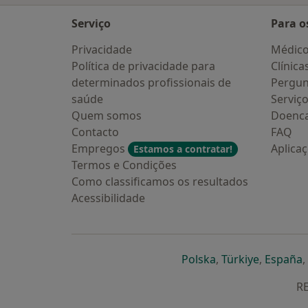
Serviço
Para o
Privacidade
Médic
Política de privacidade para
Clínica
determinados profissionais de
Pergun
saúde
Serviç
Quem somos
Doenc
Contacto
FAQ
Empregos
Aplica
Estamos a contratar!
Termos e Condições
Como classificamos os resultados
Acessibilidade
abre num novo s
abre num
a
Polska
,
Türkiye
,
España
,
RE