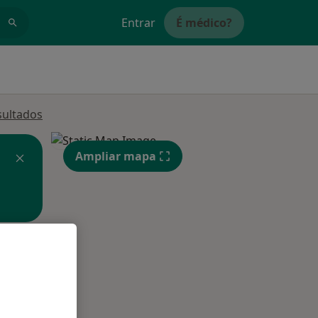
Entrar
É médico?
sultados
Ampliar mapa
Segunda-feira
Ter,
Qua
Qui,
11 Ago
12 Ago
13 Ago