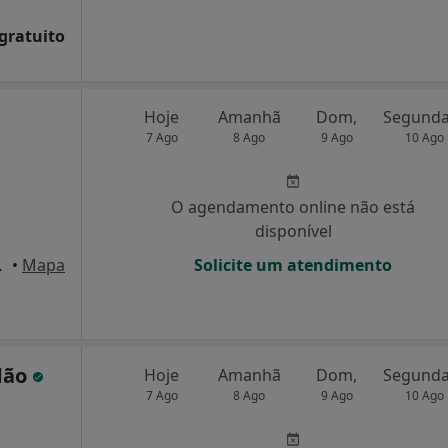
 gratuito
Hoje
Amanhã
Dom,
7 Ago
8 Ago
9 Ago
10 Ago
O agendamento online não está
disponível
, sala 13, Coimbra
•
Mapa
Solicite um atendimento
dão
Hoje
Amanhã
Dom,
7 Ago
8 Ago
9 Ago
10 Ago