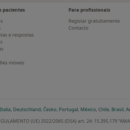
s pacientes
Para profissionais
os
Registar gratuitamente
s
Contacto
tas e respostas
os
as
ções móveis
eparador
 novo separador
bre num novo separador
abre num novo separador
abre num novo separador
abre num novo separador
abre num novo separa
abre num novo
abre num
ab
Italia
,
Deutschland
,
Česko
,
Portugal
,
México
,
Chile
,
Brasil
,
A
GULAMENTO (UE) 2022/2065 (DSA) art. 24: 15.395.179 “AM