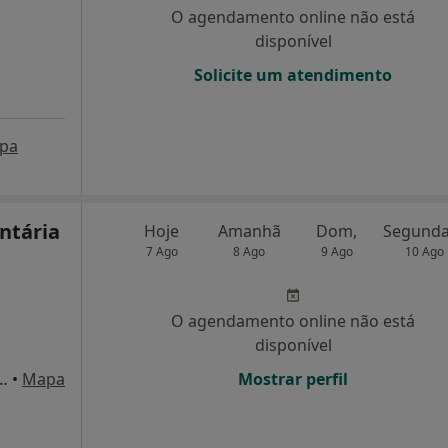
O agendamento online não está
disponível
Solicite um atendimento
pa
ntária
Hoje
Amanhã
Dom,
7 Ago
8 Ago
9 Ago
10 Ago
O agendamento online não está
disponível
gusto Neves Pereira, Coimbra
•
Mapa
Mostrar perfil