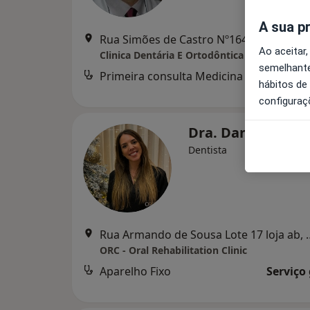
A sua p
Rua Simões de Castro Nº164 4ºdto, Coimbra
Ao aceitar,
Clinica Dentária E Ortodôntica Marques Ferr
semelhante
Primeira consulta Medicina dentária
d
hábitos de
configuraç
Dra. Daniela San
Dentista
Rua Armando de Sousa
ORC - Oral Rehabilitation Clinic
Aparelho Fixo
Serviço