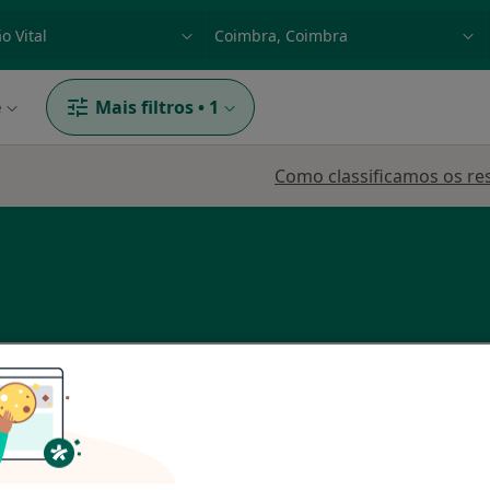
dade, doença ou nome
p. ex. Lisboa
e
Mais filtros
•
1
Como classificamos os re
Hoje
Amanhã
Dom,
7 Ago
8 Ago
9 Ago
10 Ago
O agendamento online não está