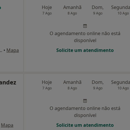
Hoje
Amanhã
Dom,
7 Ago
8 Ago
9 Ago
10 Ago
O agendamento online não está
disponível
gusto Neves Pereira, Coimbra
•
Mapa
Solicite um atendimento
nandez
Hoje
Amanhã
Dom,
7 Ago
8 Ago
9 Ago
10 Ago
O agendamento online não está
disponível
Mapa
Solicite um atendimento