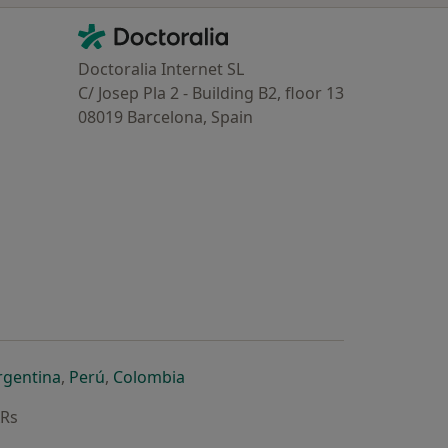
Contacto
Doctoralia - Homepage
Doctoralia Internet SL
C/ Josep Pla 2 - Building B2, floor 13
08019 Barcelona, Spain
dor
 separador
 novo separador
re num novo separador
abre num novo separador
abre num novo separador
abre num novo separador
rgentina
,
Perú
,
Colombia
ARs