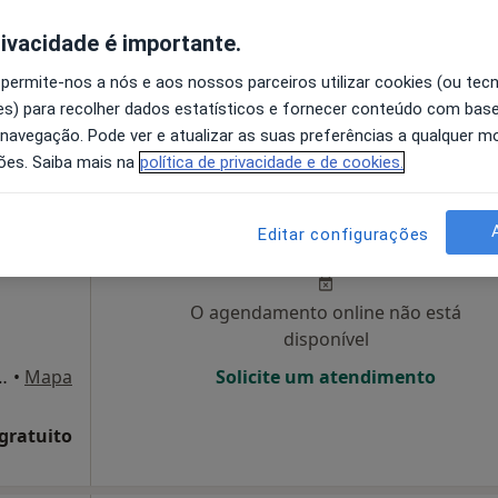
disponível
rivacidade é importante.
•
Mapa
Solicite um atendimento
 permite-nos a nós e aos nossos parceiros utilizar cookies (ou tec
eira
s) para recolher dados estatísticos e fornecer conteúdo com bas
esde 30 €
 navegação. Pode ver e atualizar as suas preferências a qualquer 
ões. Saiba mais na
política de privacidade e de cookies.
tos
Hoje
Amanhã
Dom,
Editar configurações
7 Ago
8 Ago
9 Ago
10 Ago
O agendamento online não está
disponível
 Lote 17 loja ab, Coimbra
•
Mapa
Solicite um atendimento
 gratuito