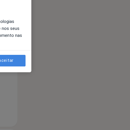
nologias
e nos seus
momento nas
Segunda-feira
Ter,
Qua
Qui,
Aceitar
11 Ago
12 Ago
13 Ago