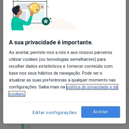
Dra. Daniela Santos
Dentista
Rua Armando de Sousa Lote 17 loja ab, Coimbra
•
Mapa
A sua privacidade é importante.
ORC - Oral Rehabilitation Clinic
Ao aceitar, permite-nos a nós e aos nossos parceiros
Aparelho Fixo
Serviço gratuito
utilizar cookies (ou tecnologias semelhantes) para
Esse especialista não oferece agendamento online para esse endereço.
recolher dados estatísticos e fornecer conteúdo com
base nos seus hábitos de navegação. Pode ver e
Solicite um atendimento
atualizar as suas preferências a qualquer momento nas
configurações. Saiba mais na
política de privacidade e de
cookies.
Aceitar
Editar configurações