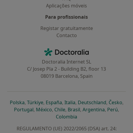
Aplicações móveis
Para profissionais
Registar gratuitamente
Contacto
Contacto
Doctoralia - Homepage
Doctoralia Internet SL
C/ Josep Pla 2 - Building B2, floor 13
08019 Barcelona, Spain
abre num novo separador
abre num novo separador
abre num novo separador
abre num novo separado
abre num n
abre
Polska
,
Türkiye
,
España
,
Italia
,
Deutschland
,
Česko
,
abre num novo separador
abre num novo separador
abre num novo separador
abre num novo separa
abre num no
abre n
Portugal
,
México
,
Chile
,
Brasil
,
Argentina
,
Perú
,
abre num novo separad
Colombia
REGULAMENTO (UE) 2022/2065 (DSA) art. 24: