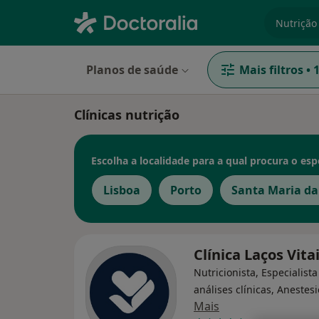
especiali
Planos de saúde
Mais filtros
•
Clínicas nutrição
Escolha a localidade para a qual procura o espe
Lisboa
Porto
Santa Maria da
Clínica Laços Vita
Nutricionista, Especialist
análises clínicas, Anestesi
Mais