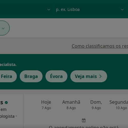
dade, doença ou nome
p. ex. Lisboa
1
Como classificamos os re
cialista.
 Feira
Braga
Évora
Veja mais
is
Hoje
Amanhã
Dom,
7 Ago
8 Ago
9 Ago
10 Ago
a em
·
ologista
O agendamento online não está