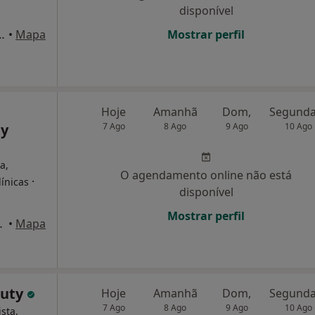
disponível
Madureira, nr 6, 1º esq, Algés
•
Mapa
Mostrar perfil
Hoje
Amanhã
Dom,
dy
7 Ago
8 Ago
9 Ago
10 Ago
a,
O agendamento online não está
·
línicas
disponível
Mostrar perfil
Lt56, Cascais
•
Mapa
auty
Hoje
Amanhã
Dom,
7 Ago
8 Ago
9 Ago
10 Ago
sta,