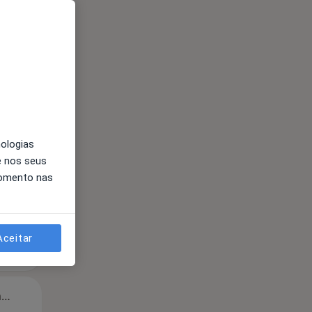
Segunda-feira
Ter,
Qua
Qui,
11 Ago
12 Ago
13 Ago
nologias
e nos seus
momento nas
Aceitar
Segunda-feira
Ter,
Qua
Qui,
11 Ago
12 Ago
13 Ago