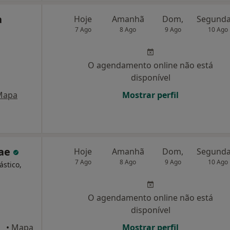
a
Hoje
Amanhã
Dom,
7 Ago
8 Ago
9 Ago
10 Ago
O agendamento online não está
disponível
Mapa
Mostrar perfil
tae
Hoje
Amanhã
Dom,
7 Ago
8 Ago
9 Ago
10 Ago
ástico,
O agendamento online não está
disponível
•
Mapa
Mostrar perfil