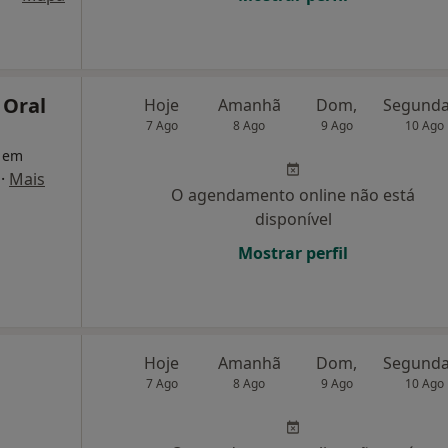
 Oral
Hoje
Amanhã
Dom,
7 Ago
8 Ago
9 Ago
10 Ago
a em
·
Mais
O agendamento online não está
disponível
Mostrar perfil
Hoje
Amanhã
Dom,
7 Ago
8 Ago
9 Ago
10 Ago