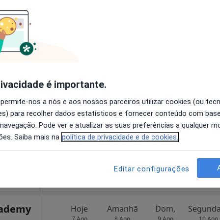
disponível
Mostrar perfil
imeida
Hoje
Amanhã
Dom,
rivacidade é importante.
7 Ago
8 Ago
9 Ago
10 Ago
 permite-nos a nós e aos nossos parceiros utilizar cookies (ou tec
s) para recolher dados estatísticos e fornecer conteúdo com bas
·
línicas
 navegação. Pode ver e atualizar as suas preferências a qualquer 
O agendamento online não está
ões. Saiba mais na
política de privacidade e de cookies.
disponível
Mostrar perfil
Editar configurações
cademy
Hoje
Amanhã
Dom,
7 Ago
8 Ago
9 Ago
10 Ago