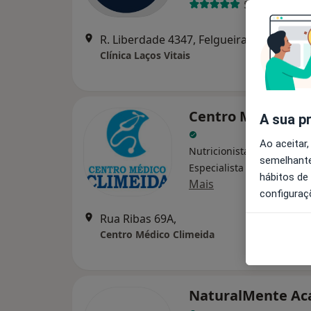
5 opiniões
R. Liberdade 4347, Felgueiras
Clínica Laços Vitais
Centro Médico Cl
A sua p
Ao aceitar,
Nutricionista, Acupuntor,
semelhante
Especialista em análises c
hábitos de
Mais
configuraç
Rua Ribas 69A,
Centro Médico Climeida
NaturalMente A