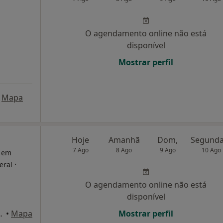
O agendamento online não está
disponível
Mostrar perfil
Mapa
Hoje
Amanhã
Dom,
7 Ago
8 Ago
9 Ago
10 Ago
a em
·
eral
O agendamento online não está
disponível
 Caldas da Rainha
•
Mapa
Mostrar perfil