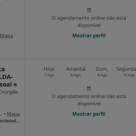
O agendamento online não está
disponível
Mapa
Mostrar perfil
ca
Hoje
Amanhã
Dom,
 LDA-
7 Ago
8 Ago
9 Ago
10 Ago
soal
Cirurgião
O agendamento online não está
disponível
res no 4, Ponta Delgada
•
Mapa
Mostrar perfil
MedClínica - Clínica Médica J. Raposo LDA- Sociedade Unipessoal