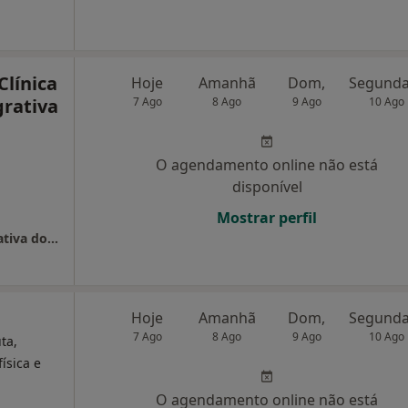
Clínica
Hoje
Amanhã
Dom,
grativa
7 Ago
8 Ago
9 Ago
10 Ago
O agendamento online não está
disponível
Mostrar perfil
Centro Medular - Clínica de Medicina Integrativa do Porto
Hoje
Amanhã
Dom,
7 Ago
8 Ago
9 Ago
10 Ago
ta,
ísica e
O agendamento online não está