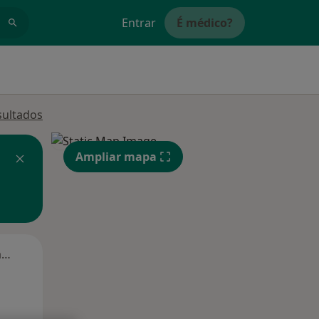
Entrar
É médico?
sultados
Ampliar mapa
Segunda-feira
Ter,
Qua
Qui,
11 Ago
12 Ago
13 Ago