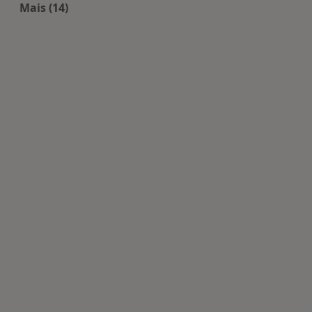
Mais (14)
Mais na categoria: Centros de Medicina dentária 