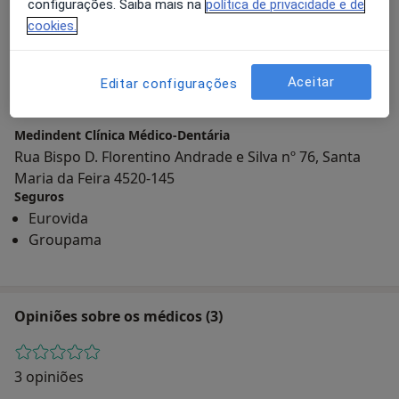
configurações. Saiba mais na
política de privacidade e de
cookies.
Ampliar o mapa
Aceitar
Editar configurações
Medindent Clínica Médico-Dentária
Rua Bispo D. Florentino Andrade e Silva nº 76, Santa
Maria da Feira 4520-145
Seguros
Eurovida
Groupama
Opiniões sobre os médicos (3)
3 opiniões