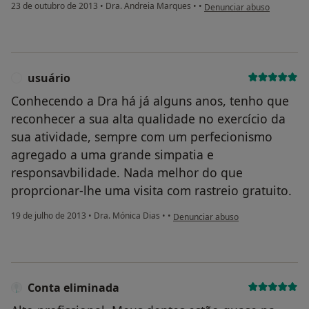
na opinião do utilizador p
23 de outubro de 2013
•
Dra. Andreia Marques
•
•
Denunciar abuso
usuário
U
Conhecendo a Dra há já alguns anos, tenho que
reconhecer a sua alta qualidade no exercício da
sua atividade, sempre com um perfecionismo
agregado a uma grande simpatia e
responsavbilidade. Nada melhor do que
proprcionar-lhe uma visita com rastreio gratuito.
na opinião do utilizador usuário
19 de julho de 2013
•
Dra. Mónica Dias
•
•
Denunciar abuso
Conta eliminada