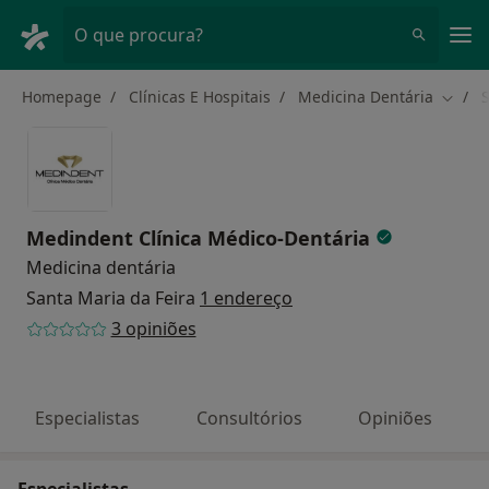
Men
O que procura?
Homepage
Clínicas E Hospitais
Medicina Dentária
S
Mudar
Medindent Clínica Médico-Dentária
Medicina dentária
Santa Maria da Feira
1 endereço
3 opiniões
Especialistas
Consultórios
Opiniões
Especialistas