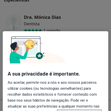
Dra. Mónica Dias
Dentista
1 opinião
Dr. Hugo Tsou Ferraz
Dentista
1 opinião
Dra. Andreia Marques
A sua privacidade é importante.
Dentista
Ao aceitar, permite-nos a nós e aos nossos parceiros
1 opinião
utilizar cookies (ou tecnologias semelhantes) para
recolher dados estatísticos e fornecer conteúdo com
base nos seus hábitos de navegação. Pode ver e
atualizar as suas preferências a qualquer momento nas
Consultório