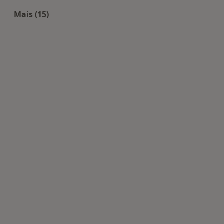
Mais (15)
Mais na categoria: Doenças mais tratadas