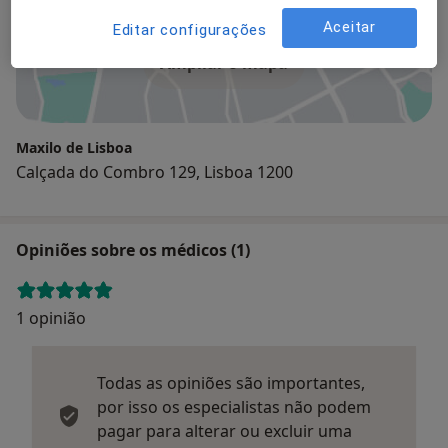
Aceitar
Editar configurações
Ampliar o mapa
Maxilo de Lisboa
Calçada do Combro 129, Lisboa 1200
Opiniões sobre os médicos (1)
1 opinião
Todas as opiniões são importantes,
por isso os especialistas não podem
pagar para alterar ou excluir uma