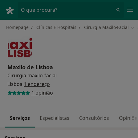
Men
O que procura?
Homepage
Clínicas E Hospitais
Cirurgia Maxilo-Facial
Mud
Maxilo de Lisboa
Cirurgia maxilo-facial
Lisboa
1 endereço
1 opinião
Serviços
Especialistas
Consultórios
Opiniõe
Serviços