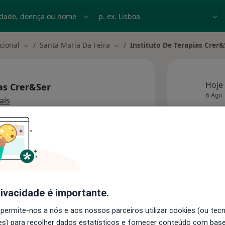
dade, doença ou nome
p. ex. Lisboa
cional
Santa Maria Da Feira
Instituto De Terapias Crer&
Mudar de cidade
Mudar de cidade
Hoje
ias Crer&Ser
6 Ago
ais
 endereço
Esta 
rivacidade é importante.
Consultórios
 permite-nos a nós e aos nossos parceiros utilizar cookies (ou tec
s) para recolher dados estatísticos e fornecer conteúdo com bas