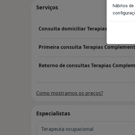
hábitos de
Serviços
configuraç
Consulta domiciliar Terapias Complemen
Primeira consulta Terapias Complementa
Retorno de consultas Terapias Complem
Como mostramos os preços?
Especialistas
Terapeuta ocupacional