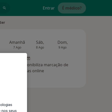
Entrar
É médico?
Ser
Amanhã
Sáb,
Dom,
Segunda-feira
Ter,
7 Ago
8 Ago
9 Ago
10 Ago
11 Ag
clínica não disponibiliza marcação de
consultas online
nologias
e nos seus