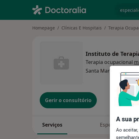
especiali
Homepage
Clínicas E Hospitais
Terapia Ocupa
Instituto de Terap
Terapia ocupacional
m
Santa Maria da Feira
1
Gerir o consultório
A sua p
Serviços
Especialistas
Ao aceitar,
semelhante