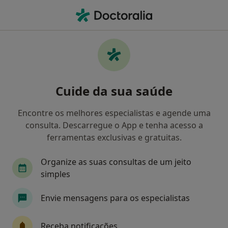
Men
Dislipidemias • Santa Maria da Feira, Aveiro
Filters
• 1
Mapa
Dislipidemias, Santa Maria da Feira
Cuide da sua saúde
Como classificamos os resultados
Encontre os melhores especialistas e agende uma
consulta. Descarregue o App e tenha acesso a
Qual é a especialização que procura?
ferramentas exclusivas e gratuitas.
Nutricionista
Cardiologista
Cirurgião ger
Organize as suas consultas de um jeito
simples
Envie mensagens para os especialistas
Receba notificações