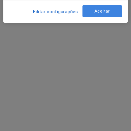
Aceitar
Editar configurações
Dra. Sara Moreira
Nutricionista
Rua Manuel Ferreira Maia, 75, Santa Maria da Feira
•
Mapa
diClinic - Clínica Médica
Primeira consulta Nutrição
45 €
Esse especialista não oferece agendamento online para esse endereço.
Solicite um atendimento