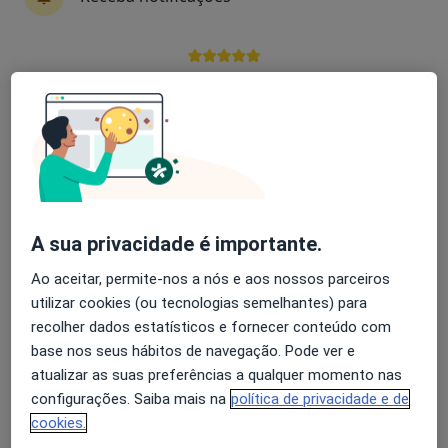
Eunice Costa
Avaliação dos usuários: 4,6 na Play Store e 4,2 na
Nutricionista
Apple
Avenida da Liberdade, 661, São João Da Madeira
•
Mapa
Consultório de Nutrição (São João da Madeira) - Seven Fitness Club
Consulta online de Nutrição
49 €
Esse especialista não oferece agendamento online para esse endereço.
A sua privacidade é importante.
Solicite um atendimento
Ao aceitar, permite-nos a nós e aos nossos parceiros
utilizar cookies (ou tecnologias semelhantes) para
recolher dados estatísticos e fornecer conteúdo com
base nos seus hábitos de navegação. Pode ver e
atualizar as suas preferências a qualquer momento nas
configurações. Saiba mais na
política de privacidade e de
cookies.