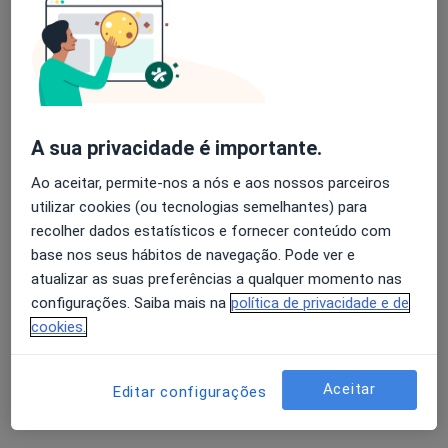
Avaliação dos usuários: 4,6 na Play Store e 4,2 na
Dra. Sara Moreira
Apple
Nutricionista
A sua privacidade é importante.
Rua Manuel Ferreira Maia, 75, Santa Maria da Feira
•
Mapa
Ao aceitar, permite-nos a nós e aos nossos parceiros
diClinic - Clínica Médica
utilizar cookies (ou tecnologias semelhantes) para
Primeira consulta Nutrição
45 €
recolher dados estatísticos e fornecer conteúdo com
Esse especialista não oferece agendamento online para esse endereço.
base nos seus hábitos de navegação. Pode ver e
atualizar as suas preferências a qualquer momento nas
Solicite um atendimento
configurações. Saiba mais na
política de privacidade e de
cookies.
Aceitar
Editar configurações