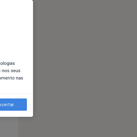
nologias
e nos seus
momento nas
Qua
Qui,
Sex,
12 Ago
13 Ago
14 Ago
Aceitar