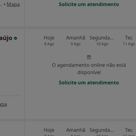
86, Senhora Da Hora
•
Mapa
Solicite um atendimento
aújo
Hoje
Amanhã
Segunda-feira
Ter,
8 Ago
9 Ago
10 Ago
11 Ago
O agendamento online não está
disponível
Solicite um atendimento
apa
Hoje
Amanhã
Segunda-feira
Ter,