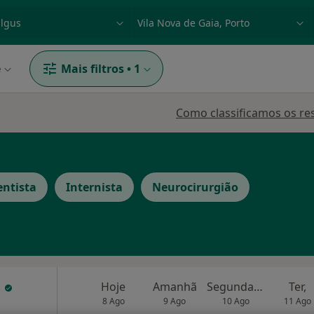
dade, doença ou nome
p. ex. Lisboa
e
Mais filtros
•
1
Como classificamos os re
entista
Internista
Neurocirurgião
a
Hoje
Amanhã
Segunda-feira
Ter,
8 Ago
9 Ago
10 Ago
11 Ago