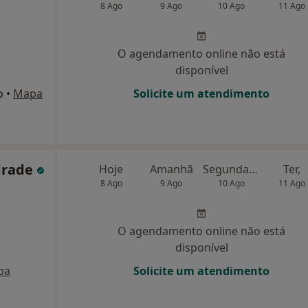
8 Ago
9 Ago
10 Ago
11 Ago
O agendamento online não está
disponível
o
•
Mapa
Solicite um atendimento
drade
Hoje
Amanhã
Segunda-feira
Ter,
8 Ago
9 Ago
10 Ago
11 Ago
O agendamento online não está
disponível
pa
Solicite um atendimento