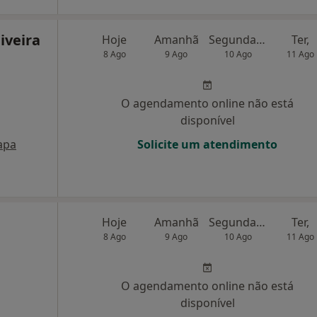
iveira
Hoje
Amanhã
Segunda-feira
Ter,
8 Ago
9 Ago
10 Ago
11 Ago
O agendamento online não está
disponível
apa
Solicite um atendimento
Hoje
Amanhã
Segunda-feira
Ter,
8 Ago
9 Ago
10 Ago
11 Ago
O agendamento online não está
disponível