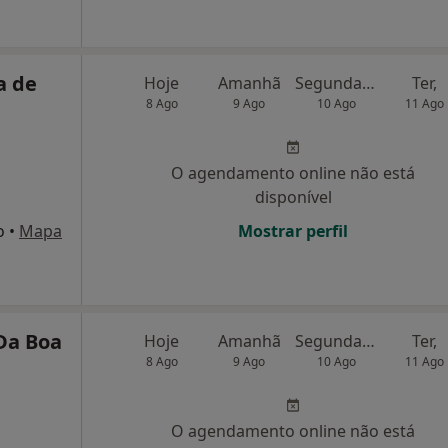
a de
Hoje
Amanhã
Segunda-feira
Ter,
8 Ago
9 Ago
10 Ago
11 Ago
O agendamento online não está
disponível
o
•
Mapa
Mostrar perfil
Da Boa
Hoje
Amanhã
Segunda-feira
Ter,
8 Ago
9 Ago
10 Ago
11 Ago
O agendamento online não está