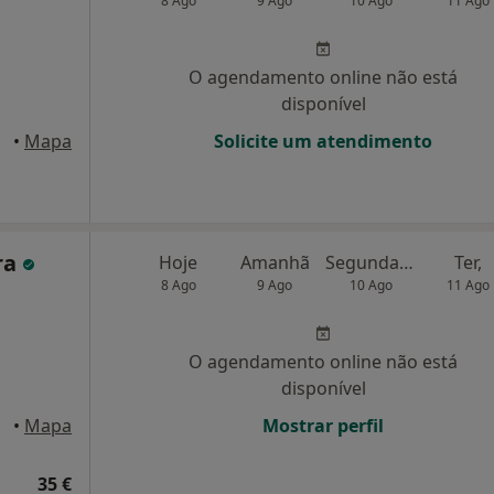
8 Ago
9 Ago
10 Ago
11 Ago
O agendamento online não está
disponível
 Porto
•
Mapa
Solicite um atendimento
ra
Hoje
Amanhã
Segunda-feira
Ter,
8 Ago
9 Ago
10 Ago
11 Ago
O agendamento online não está
disponível
 Porto
•
Mapa
Mostrar perfil
35 €