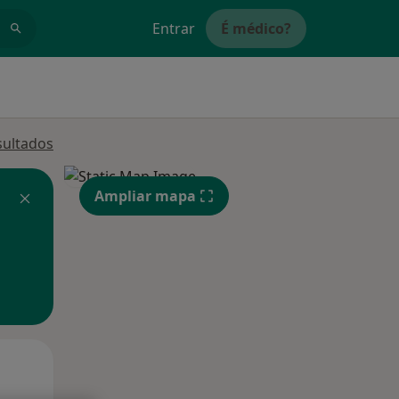
Entrar
É médico?
sultados
Ampliar mapa
Qua
Qui,
Sex,
12 Ago
13 Ago
14 Ago