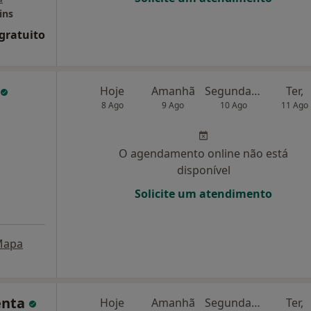
ins
 gratuito
Hoje
Amanhã
Segunda-feira
Ter,
8 Ago
9 Ago
10 Ago
11 Ago
O agendamento online não está
disponível
Solicite um atendimento
Mapa
enta
Hoje
Amanhã
Segunda-feira
Ter,