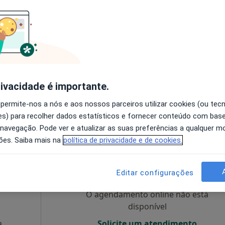
O agendamento online não está
disponível
Solicite um atendimento
rivacidade é importante.
 Nova de Gaia
•
Mapa
 permite-nos a nós e aos nossos parceiros utilizar cookies (ou tec
s) para recolher dados estatísticos e fornecer conteúdo com bas
esde 25 €
 navegação. Pode ver e atualizar as suas preferências a qualquer 
ões. Saiba mais na
política de privacidade e de cookies.
s
Hoje
Amanhã
Segunda-feira
Ter,
8 Ago
9 Ago
10 Ago
11 Ago
Editar configurações
O agendamento online não está
disponível
a
Solicite um atendimento