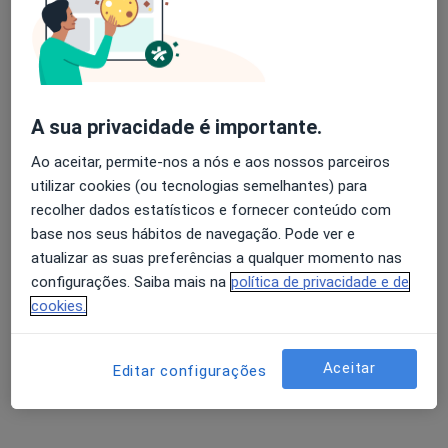
Av. da República, 1435, El Corte Inglés de Gaia,
•
Mapa
Core Clinic
Nenhum profissional neste centro médico tem consultas disponíveis
A sua privacidade é importante.
Mostrar perfil
Ao aceitar, permite-nos a nós e aos nossos parceiros
utilizar cookies (ou tecnologias semelhantes) para
recolher dados estatísticos e fornecer conteúdo com
base nos seus hábitos de navegação. Pode ver e
atualizar as suas preferências a qualquer momento nas
configurações. Saiba mais na
política de privacidade e de
cookies.
Subrisus, Clinica Medico-Dentária
Aceitar
Editar configurações
Podologista, Dentista, Terapeuta alternativo
Avenida de Fernão de Magalhães 937, Porto
•
Mapa
Subrisus, Clinica Medico-Dentária