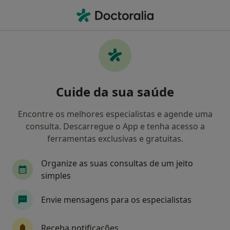
Men
Podologia • Maia, Porto
Filters
• 1
Mapa
Clínicas podologia em Maia
Cuide da sua saúde
Como classificamos os resultados
Encontre os melhores especialistas e agende uma
consulta. Descarregue o App e tenha acesso a
ferramentas exclusivas e gratuitas.
Organize as suas consultas de um jeito
simples
Envie mensagens para os especialistas
GP Médicos - Gagliardini & Patrício Lda -
Medicina Do Trabalho E Prevenção
Receba notificações