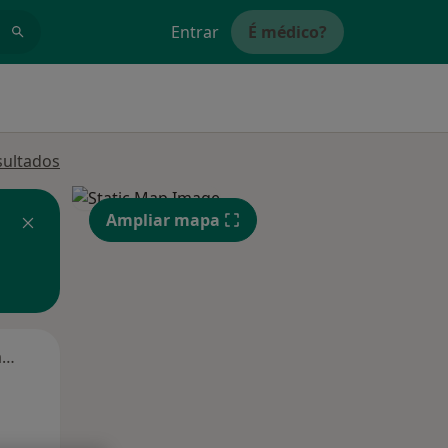
Entrar
É médico?
sultados
Ampliar mapa
Segunda-feira
Ter,
Qua
Qui,
11 Ago
12 Ago
13 Ago