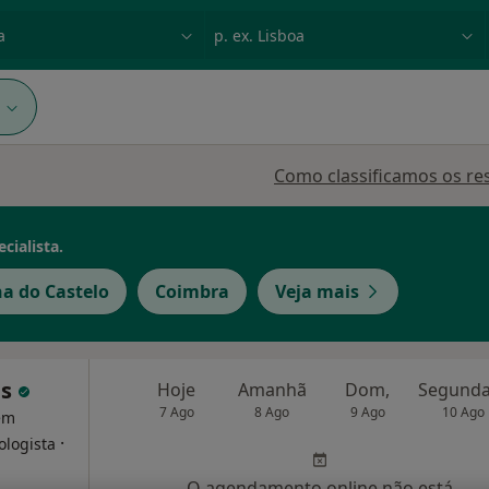
dade, doença ou nome
p. ex. Lisboa
1
Como classificamos os re
cialista.
na do Castelo
Coimbra
Veja mais
is
Hoje
Amanhã
Dom,
7 Ago
8 Ago
9 Ago
10 Ago
 em
·
ologista
O agendamento online não está