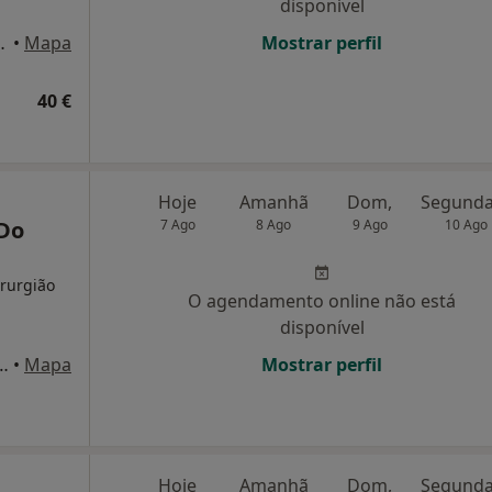
disponível
 6, Sala 606, Lisboa
•
Mapa
Mostrar perfil
40 €
Hoje
Amanhã
Dom,
 Do
7 Ago
8 Ago
9 Ago
10 Ago
irurgião
O agendamento online não está
disponível
 Maia, 4, Alverca Do Ribatejo
•
Mapa
Mostrar perfil
Hoje
Amanhã
Dom,