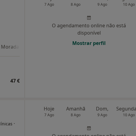
7 Ago
8 Ago
9 Ago
10 Ago
O agendamento online não está
disponível
Mostrar perfil
Morada 4
47 €
Hoje
Amanhã
Dom,
7 Ago
8 Ago
9 Ago
10 Ago
·
línicas