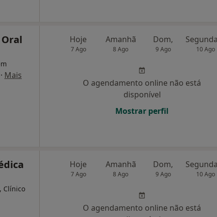
 Oral
Hoje
Amanhã
Dom,
7 Ago
8 Ago
9 Ago
10 Ago
 em
·
Mais
O agendamento online não está
disponível
Mostrar perfil
Médica
Hoje
Amanhã
Dom,
7 Ago
8 Ago
9 Ago
10 Ago
 Clínico
O agendamento online não está