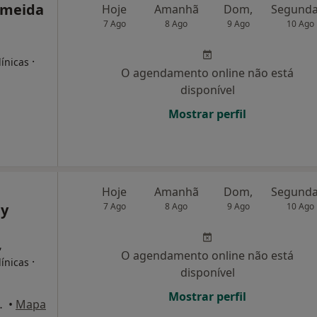
imeida
Hoje
Amanhã
Dom,
7 Ago
8 Ago
9 Ago
10 Ago
·
línicas
O agendamento online não está
disponível
Mostrar perfil
Hoje
Amanhã
Dom,
dy
7 Ago
8 Ago
9 Ago
10 Ago
,
O agendamento online não está
·
línicas
disponível
Mostrar perfil
Lt56, Cascais
•
Mapa