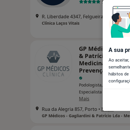
5 opiniões
R. Liberdade 4347, Felgueiras
Clínica Laços Vitais
GP Médicos - Gagl
A sua p
& Patrício Lda -
Ao aceitar,
Medicina Do Trab
semelhante
Prevenção Ocupa
hábitos de
configuraç
Podologista, Acupuntor,
Especialista em análises c
Mais
Rua da Alegria 857, Porto
•
Mapa