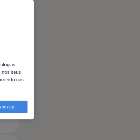
Segunda-feira
Ter,
Qua
Qui,
11 Ago
12 Ago
13 Ago
nologias
e nos seus
momento nas
Aceitar