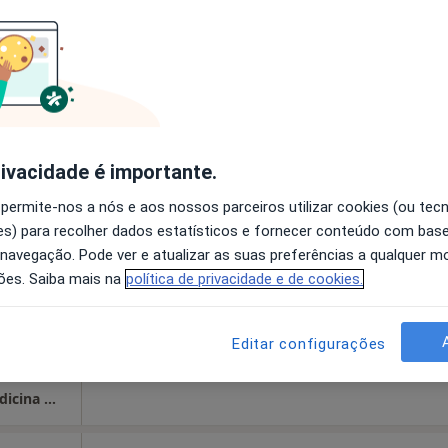
disponível
Mostrar perfil
iardini
Hoje
Amanhã
Dom,
rivacidade é importante.
7 Ago
8 Ago
9 Ago
10 Ago
 permite-nos a nós e aos nossos parceiros utilizar cookies (ou tec
alho E
s) para recolher dados estatísticos e fornecer conteúdo com bas
cional
 navegação. Pode ver e atualizar as suas preferências a qualquer 
O agendamento online não está
ões. Saiba mais na
política de privacidade e de cookies.
disponível
Mostrar perfil
·
línicas
Editar configurações
GP Médicos - Gagliardini & Patrício Lda - Medicina Do Trabalho E Prevenção Ocupacional