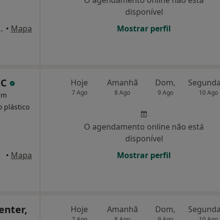
O agendamento online não está
disponível
o Rodeia, 10A, Leiria
•
Mapa
Mostrar perfil
IC
Hoje
Amanhã
Dom,
7 Ago
8 Ago
9 Ago
10 Ago
 em
o plástico
O agendamento online não está
disponível
•
Mapa
Mostrar perfil
enter,
Hoje
Amanhã
Dom,
7 Ago
8 Ago
9 Ago
10 Ago