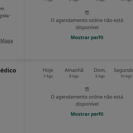
 em
·
gista
O agendamento online não está
disponível
Mostrar perfil
Mapa
Médico
Hoje
Amanhã
Dom,
7 Ago
8 Ago
9 Ago
10 Ago
O agendamento online não está
disponível
Mostrar perfil