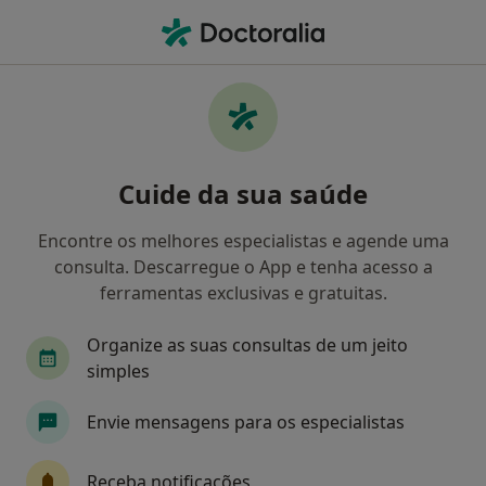
Men
Oftalmologia • Vila Nova de Gaia, Porto
Filters
• 1
Mapa
Clínicas oftalmologia em Vila Nova de Gaia
Cuide da sua saúde
Como classificamos os resultados
Encontre os melhores especialistas e agende uma
consulta. Descarregue o App e tenha acesso a
ferramentas exclusivas e gratuitas.
Organize as suas consultas de um jeito
simples
Envie mensagens para os especialistas
Clínica Espregueira
·
Mais
Oftalmologista, Acupuntor, Alergologista
Receba notificações