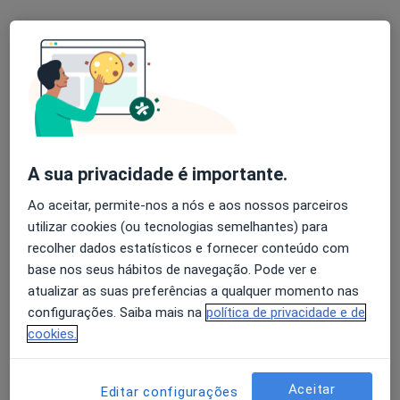
Mostrar perfil
A sua privacidade é importante.
Ao aceitar, permite-nos a nós e aos nossos parceiros
utilizar cookies (ou tecnologias semelhantes) para
Clínica Médica da Foz - Médicos em Casa
recolher dados estatísticos e fornecer conteúdo com
·
Mais
Oftalmologista, Cardiologista, Cirurgião geral
base nos seus hábitos de navegação. Pode ver e
Rua de Sobreiras, 546, Porto
•
Mapa
atualizar as suas preferências a qualquer momento nas
Clínica Médica da Foz - Médicos em Casa
configurações. Saiba mais na
política de privacidade e de
cookies.
Nenhum profissional neste centro médico tem consultas disponíveis
Mostrar perfil
Aceitar
Editar configurações