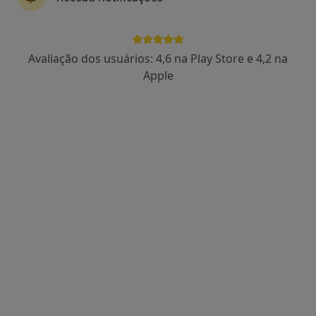
29 opiniões
Via Futebol Clube Porto Estádio - Entrada Nascente, piso -3, Porto
•
Mapa
Clínica Espregueira
Avaliação dos usuários: 4,6 na Play Store e 4,2 na
Nenhum profissional neste centro médico tem consultas disponíveis
Apple
Mostrar perfil
Centro Clínico Da Maia
·
Oftalmologista, Acupuntor, Especialista em análises clínicas
Mais
Rua Luciano da Silva Barros, 58, Gueifães
•
Mapa