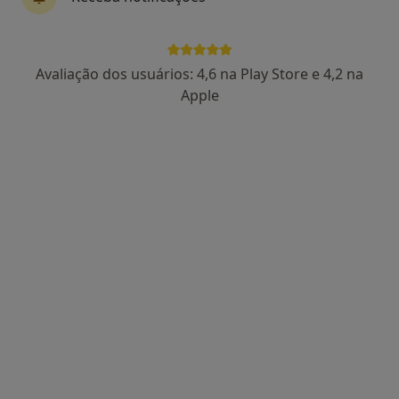
Mais
Rua do Viso 30, 1º andar, sala 5, Maia
•
Mapa
Maia Care Saúde
Avaliação dos usuários: 4,6 na Play Store e 4,2 na
Nenhum profissional neste centro médico tem consultas disponíveis
Apple
Mostrar perfil
Oral Vital - Clinica Médica E Dentária
·
Mais
Clínico geral, Dentista, Médico de família
Rua da Lagoa,2289, Senhora Da Hora
•
Mapa
Oral Vital - Clinica Médica E Dentária