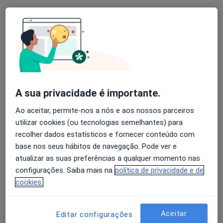
Mostrar perfil
A sua privacidade é importante.
Ao aceitar, permite-nos a nós e aos nossos parceiros
utilizar cookies (ou tecnologias semelhantes) para
Centro Clínico Da Maia
recolher dados estatísticos e fornecer conteúdo com
·
Clínico geral, Acupuntor, Especialista em análises clínicas
base nos seus hábitos de navegação. Pode ver e
Mais
atualizar as suas preferências a qualquer momento nas
configurações. Saiba mais na
política de privacidade e de
Rua Luciano da Silva Barros, 58, Gueifães
•
Mapa
cookies.
Centro Clínico Da Maia
Nenhum profissional neste centro médico tem consultas disponíveis
Aceitar
Editar configurações
Mostrar perfil