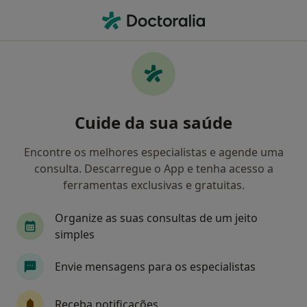
Men
Clínica Geral • Vila Nova de Gaia, Porto
Filters
• 1
Mapa
Clínicas clínica geral em Vila Nova de Gaia
Cuide da sua saúde
Como classificamos os resultados
Encontre os melhores especialistas e agende uma
consulta. Descarregue o App e tenha acesso a
ferramentas exclusivas e gratuitas.
Organize as suas consultas de um jeito
simples
Envie mensagens para os especialistas
Maia Care Saúde
·
Clínico geral, Acupuntor, Especialista em análises clínicas
Receba notificações