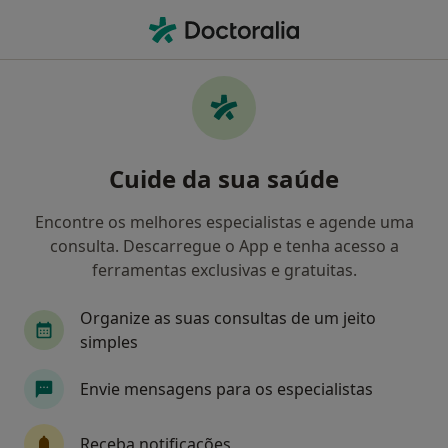
Men
Medicina Desportiva • Vila Nova de Gaia, Porto
Filters
• 1
Mapa
Clínicas medicina desportiva em Vila Nova
Cuide da sua saúde
de Gaia
Como classificamos os resultados
Encontre os melhores especialistas e agende uma
consulta. Descarregue o App e tenha acesso a
ferramentas exclusivas e gratuitas.
Organize as suas consultas de um jeito
simples
Envie mensagens para os especialistas
Clínica Espregueira
Receba notificações
·
Mais
Médico do desporto, Acupuntor, Alergologista