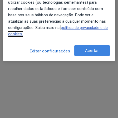
utilizar cookies (ou tecnologias semelhantes) para
Nenhum profissional neste centro médico tem consultas disponíveis
recolher dados estatísticos e fornecer conteúdo com
Mostrar perfil
base nos seus hábitos de navegação. Pode ver e
atualizar as suas preferências a qualquer momento nas
configurações. Saiba mais na
política de privacidade e de
cookies.
Aceitar
Editar configurações
Clinica Médica de Matosinhos
·
Mais
Médico do desporto, Acupuntor, Anátomopatologista
16 opiniões
Rua de Álvaro Castelões, 433, Matosinhos
•
Mapa
Clinica Médica de Matosinhos
Nenhum profissional neste centro médico tem consultas disponíveis