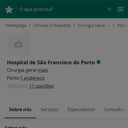
Men
O que procura?
Homepage
Clínicas E Hospitais
Cirurgia Geral
Porto
Mudar de 
Hospital de São Francisco do Porto
Cirurgia geral
mais
Porto
1 endereço
11 opiniões
Sobre nós
Serviços
Especialistas
Consultóri
Sobre nós