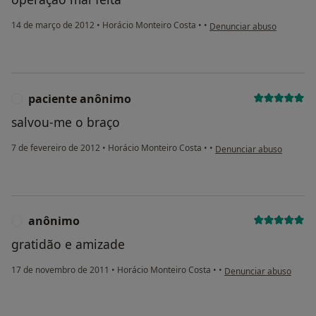
na opinião do utilizador pa
14 de março de 2012
•
Horácio Monteiro Costa
•
•
Denunciar abuso
paciente anônimo
P
salvou-me o braço
na opinião do utilizador 
7 de fevereiro de 2012
•
Horácio Monteiro Costa
•
•
Denunciar abuso
anônimo
A
gratidão e amizade
na opinião do utilizado
17 de novembro de 2011
•
Horácio Monteiro Costa
•
•
Denunciar abuso