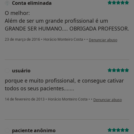
Conta eliminada
O melhor:
Além de ser um grande profissional é um
GRANDE SER HUMANO.... OBRIGADA PROFESSOR.
na opinião do utilizador Co
23 de março de 2016
•
Horácio Monteiro Costa
•
•
Denunciar abuso
usuário
U
porque e muito profissional, e consegue cativar
todos os seus pacientes.......
na opinião do utilizador 
14 de fevereiro de 2013
•
Horácio Monteiro Costa
•
•
Denunciar abuso
paciente anônimo
P