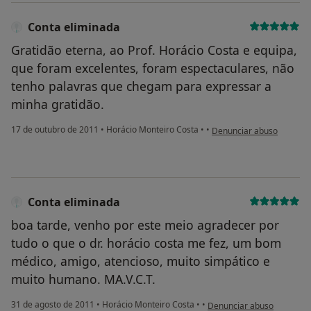
Conta eliminada
Gratidão eterna, ao Prof. Horácio Costa e equipa,
que foram excelentes, foram espectaculares, não
tenho palavras que chegam para expressar a
minha gratidão.
na opinião do utilizador 
17 de outubro de 2011
•
Horácio Monteiro Costa
•
•
Denunciar abuso
Conta eliminada
boa tarde, venho por este meio agradecer por
tudo o que o dr. horácio costa me fez, um bom
médico, amigo, atencioso, muito simpático e
muito humano. MA.V.C.T.
na opinião do utilizador C
31 de agosto de 2011
•
Horácio Monteiro Costa
•
•
Denunciar abuso