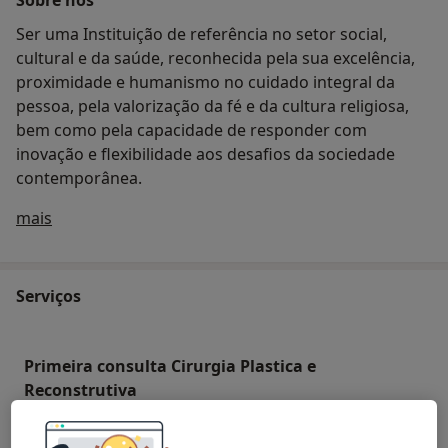
Ser uma Instituição de referência no setor social,
cultural e da saúde, reconhecida pela sua excelência,
proximidade e humanismo no cuidado integral da
pessoa, pela valorização da fé e da cultura religiosa,
bem como pela capacidade de responder com
inovação e flexibilidade aos desafios da sociedade
contemporânea.
Quem somos
mais
Serviços
Primeira consulta Cirurgia Plastica e
Reconstrutiva