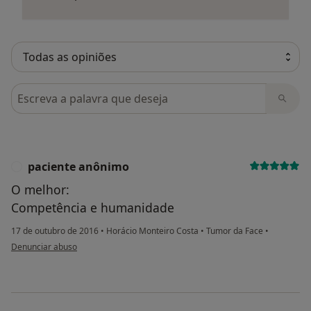
Pesquisar em opiniões
paciente anônimo
P
O melhor:
Competência e humanidade
17 de outubro de 2016
•
Horácio Monteiro Costa
•
Tumor da Face
•
na opinião do utilizador paciente anônimo
Denunciar abuso