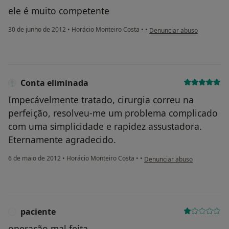
ele é muito competente
na opinião do utilizador pa
30 de junho de 2012
•
Horácio Monteiro Costa
•
•
Denunciar abuso
Conta eliminada
Impecávelmente tratado, cirurgia correu na
perfeição, resolveu-me um problema complicado
com uma simplicidade e rapidez assustadora.
Eternamente agradecido.
na opinião do utilizador Cont
6 de maio de 2012
•
Horácio Monteiro Costa
•
•
Denunciar abuso
paciente
P
operação mal feita