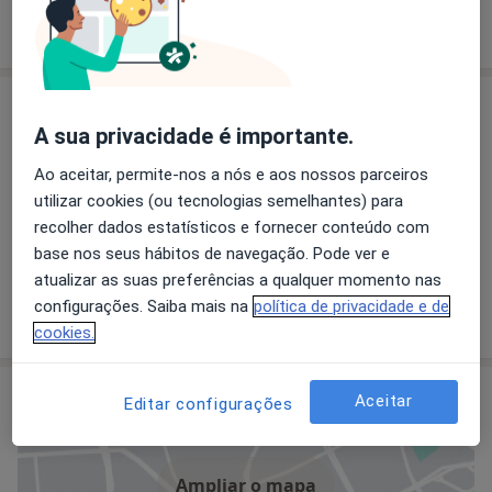
Como mostramos os preços?
Especialistas
A sua privacidade é importante.
Cirurgião geral
Ao aceitar, permite-nos a nós e aos nossos parceiros
utilizar cookies (ou tecnologias semelhantes) para
recolher dados estatísticos e fornecer conteúdo com
Dr. Paulo Pimenta
base nos seus hábitos de navegação. Pode ver e
atualizar as suas preferências a qualquer momento nas
Cirurgião geral, Cirurgião vascular
configurações. Saiba mais na
política de privacidade e de
cookies.
Consultório
Aceitar
Editar configurações
Ampliar o mapa