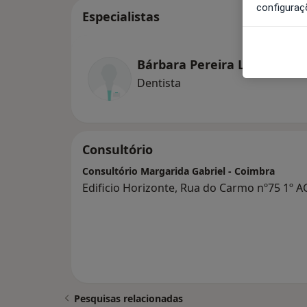
configuraç
Especialistas
Bárbara Pereira Lemos
Dentista
Consultório
Consultório Margarida Gabriel - Coimbra
Edificio Horizonte, Rua do Carmo nº75 1º 
Pesquisas relacionadas