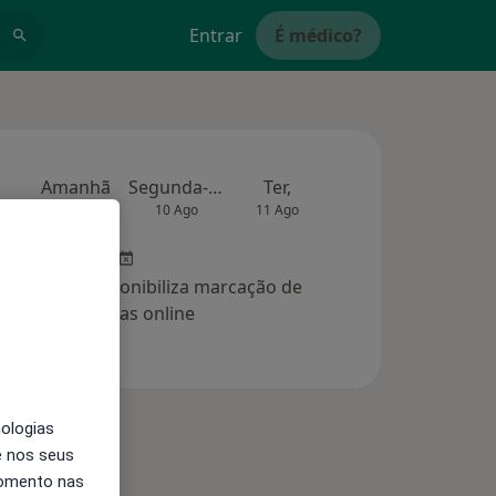
Entrar
É médico?
Amanhã
Segunda-feira
Ter,
Qua
Qui,
9 Ago
10 Ago
11 Ago
12 Ago
13 Ag
clínica não disponibiliza marcação de
consultas online
nologias
e nos seus
momento nas