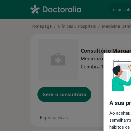
especiali
Homepage
Clínicas E Hospitais
Medicina Dent
Consultório Margar
Medicina dentária
Coimbra
1 endereço
Gerir o consultório
A sua p
Ao aceitar,
Especialistas
semelhante
hábitos de