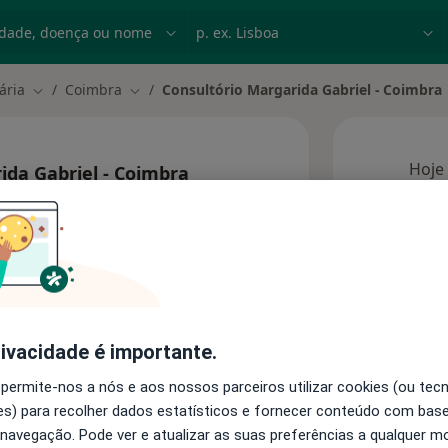
dade, doença ou nome
p. ex. Lisboa
ária
Coimbra
Consultório Margarida Gabriel - Coimbra
Mudar de cidade
Mudar de cidade
Hoje
ida Gabriel - Coimbra
8 Ago
Esta 
rivacidade é importante.
 permite-nos a nós e aos nossos parceiros utilizar cookies (ou tec
Consultórios
s) para recolher dados estatísticos e fornecer conteúdo com bas
 navegação. Pode ver e atualizar as suas preferências a qualquer 