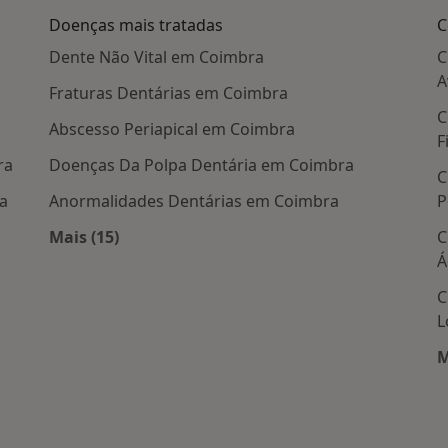
Doenças mais tratadas
C
Dente Não Vital em Coimbra
C
A
Fraturas Dentárias em Coimbra
C
Abscesso Periapical em Coimbra
F
ra
Doenças Da Polpa Dentária em Coimbra
C
a
Anormalidades Dentárias em Coimbra
P
Mais (15)
C
ais populares
Mais na categoria: Doenças mais tratadas
Á
C
L
M