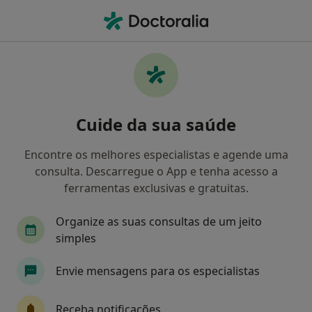
Men
Trombose Venosa • Lisboa, Lisboa
Filters
• 1
Mapa
Trombose Venosa, Lisboa
Cuide da sua saúde
Como classificamos os resultados
Encontre os melhores especialistas e agende uma
consulta. Descarregue o App e tenha acesso a
Qual é a especialização que procura?
ferramentas exclusivas e gratuitas.
Cirurgião vascular
Psicólogo
Psiquiatra
Organize as suas consultas de um jeito
simples
Envie mensagens para os especialistas
Receba notificações