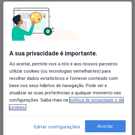
Dra. Ana Afonso
Cirurgião vascular
3 opiniões
Morada 1
Morada 2
Tito de Morais , Almada
•
Mapa
A sua privacidade é importante.
CUF Almada
Ao aceitar, permite-nos a nós e aos nossos parceiros
Esse especialista não oferece agendamento online para esse endereço.
utilizar cookies (ou tecnologias semelhantes) para
recolher dados estatísticos e fornecer conteúdo com
Solicite um atendimento
base nos seus hábitos de navegação. Pode ver e
atualizar as suas preferências a qualquer momento nas
configurações. Saiba mais na
política de privacidade e de
cookies.
Aceitar
Editar configurações