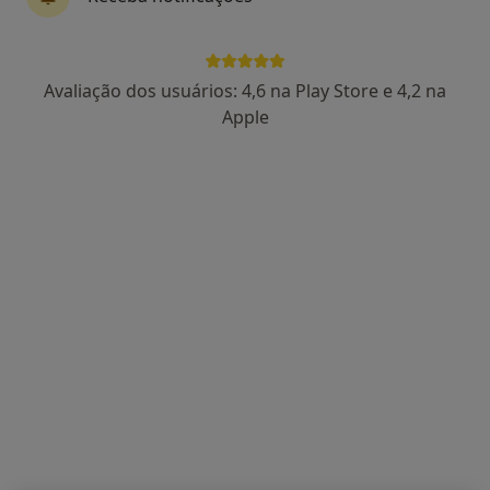
Carlos Moura
Avaliação dos usuários: 4,6 na Play Store e 4,2 na
Cirurgião vascular
Apple
Avenida Lusiada 100, Lisboa
•
Mapa
Hospital da Luz
Esse especialista não oferece agendamento online para esse endereço.
Solicite um atendimento