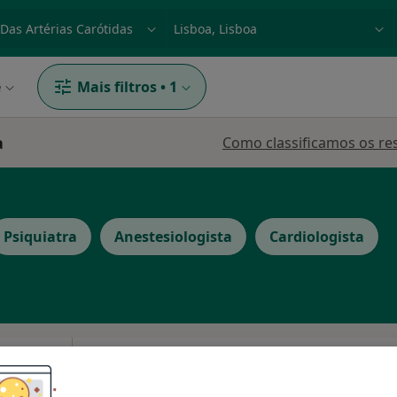
dade, doença ou nome
p. ex. Lisboa
e
Mais filtros
•
1
a
Como classificamos os re
Psiquiatra
Anestesiologista
Cardiologista
Hoje
Amanhã
Sáb,
Dom,
6 Ago
7 Ago
8 Ago
9 Ago