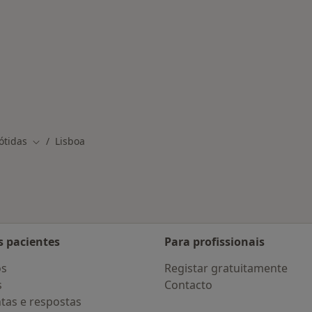
nadas em Lisboa
ótidas
Lisboa
Mudar de cidade
s pacientes
Para profissionais
os
Registar gratuitamente
s
Contacto
tas e respostas