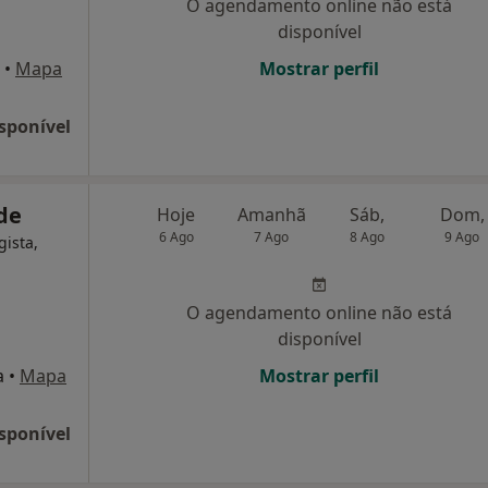
O agendamento online não está
disponível
•
Mapa
Mostrar perfil
sponível
ade
Hoje
Amanhã
Sáb,
Dom,
6 Ago
7 Ago
8 Ago
9 Ago
gista,
O agendamento online não está
disponível
a
•
Mapa
Mostrar perfil
sponível