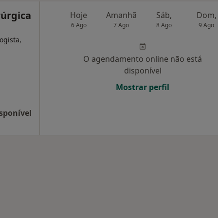
rúrgica
Hoje
Amanhã
Sáb,
Dom,
6 Ago
7 Ago
8 Ago
9 Ago
ogista,
O agendamento online não está
disponível
Mostrar perfil
sponível