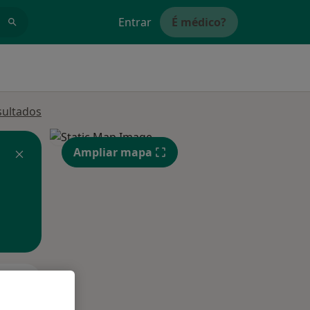
Entrar
É médico?
sultados
Ampliar mapa
Segunda-feira
Ter,
Qua
10 Ago
11 Ago
12 Ago