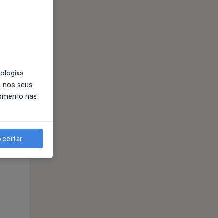
nologias
e nos seus
momento nas
Segunda-feira
Ter,
Qua
10 Ago
11 Ago
12 Ago
Aceitar