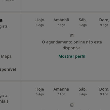
da
Hoje
Amanhã
Sáb,
Dom,
6 Ago
7 Ago
8 Ago
9 Ago
gista,
O agendamento online não está
disponível
Mapa
Mostrar perfil
sponível
Hoje
Amanhã
Sáb,
Dom,
6 Ago
7 Ago
8 Ago
9 Ago
gista,
Mais