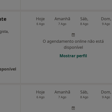
nte
Hoje
Amanhã
Sáb,
Dom,
6 Ago
7 Ago
8 Ago
9 Ago
gista,
O agendamento online não está
disponível
Mostrar perfil
sponível
Hoje
Amanhã
Sáb,
Dom,
6 Ago
7 Ago
8 Ago
9 Ago