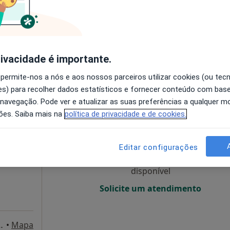
O agendamento online não está
disponível
Solicite um atendimento
rivacidade é importante.
 permite-nos a nós e aos nossos parceiros utilizar cookies (ou tec
s) para recolher dados estatísticos e fornecer conteúdo com bas
 navegação. Pode ver e atualizar as suas preferências a qualquer 
Hoje
Amanhã
Sáb,
Dom,
ões. Saiba mais na
política de privacidade e de cookies.
6 Ago
7 Ago
8 Ago
9 Ago
Editar configurações
O agendamento online não está
disponível
Solicite um atendimento
inas do Cruzeiro 39D, Odivelas
•
Mapa