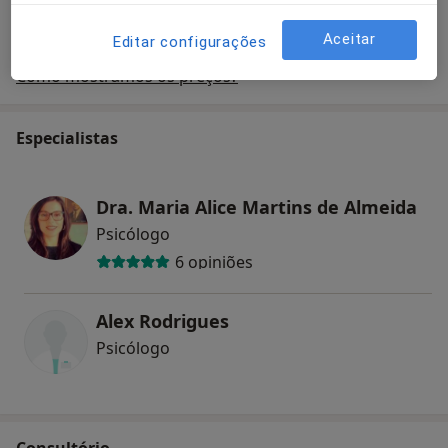
Aceitar
Editar configurações
Como mostramos os preços?
Especialistas
Dra. Maria Alice Martins de Almeida
Psicólogo
6 opiniões
Alex Rodrigues
Psicólogo
Consultório