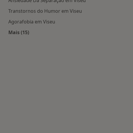
Ansiedade Da Separação em Viseu
Transtornos do Humor em Viseu
Agorafobia em Viseu
Mais (15)
Mais na categoria: Doenças mais tratadas