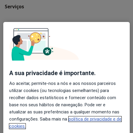
Serviços
Psicoterapia
40 €
Terapia de Casal
60 €
A sua privacidade é importante.
Avaliação Psicológica
Ao aceitar, permite-nos a nós e aos nossos parceiros
utilizar cookies (ou tecnologias semelhantes) para
Primeira consulta Psicologia
recolher dados estatísticos e fornecer conteúdo com
Desde 40 €
base nos seus hábitos de navegação. Pode ver e
atualizar as suas preferências a qualquer momento nas
configurações. Saiba mais na
política de privacidade e de
Retorno de consultas Psicologia
cookies.
Desde 40 €