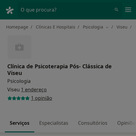
Men
O que procura?
Homepage
Clínicas E Hospitais
Psicologia
Viseu
Mudar de cida
Clínica de Psicoterapia Pós- Clássica de
Viseu
Psicologia
Viseu
1 endereço
1 opinião
Serviços
Especialistas
Consultórios
Opiniõe