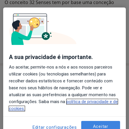
O conceito 32 Senses tem por base uma conceção
global única de medicina dentária, visando
complementar bem-estar e beleza.
Aplicando as mais recentes técnicas de implantologia
oral, ortodontia, periodontologia e cirurgia oral, num
conceito integrado de medicina estética facial,
marcamos a diferença no mercado de saúde oral
Quem somos
premium, com rigor, sofisticação e arte.
mais
A sua privacidade é importante.
Ao aceitar, permite-nos a nós e aos nossos parceiros
Especialistas
utilizar cookies (ou tecnologias semelhantes) para
recolher dados estatísticos e fornecer conteúdo com
base nos seus hábitos de navegação. Pode ver e
Dra. Maria Cristina F Pollmann
atualizar as suas preferências a qualquer momento nas
Dentista
configurações. Saiba mais na
política de privacidade e de
cookies.
2 opiniões
Dr. Tomás Amorim
Aceitar
Editar configurações