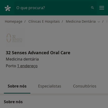
Men
O que procura?
Homepage
Clínicas E Hospitais
Medicina Dentária
P
Mudar
32 Senses Advanced Oral Care
Medicina dentária
Porto
1 endereço
Sobre nós
Especialistas
Consultórios
Sobre nós