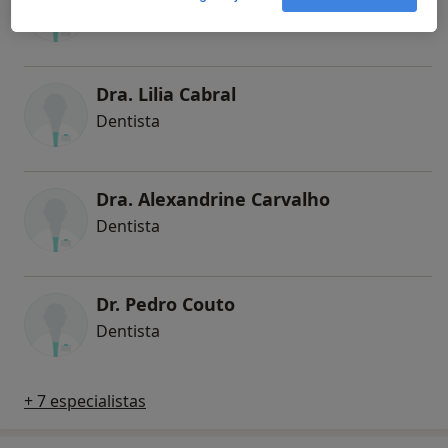
Dentista
Dra. Lilia Cabral
Dentista
Dra. Alexandrine Carvalho
Dentista
Dr. Pedro Couto
Dentista
+ 7 especialistas