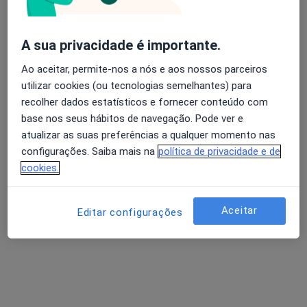
A sua privacidade é importante.
Avaliação dos usuários: 4,6 na Play Store e 4,2 na
Dr. António de Oliveira Nunes
Ao aceitar, permite-nos a nós e aos nossos parceiros
Apple
utilizar cookies (ou tecnologias semelhantes) para
Cirurgião plástico
58 opiniões
recolher dados estatísticos e fornecer conteúdo com
base nos seus hábitos de navegação. Pode ver e
Rua da Arquinha, 95-B/C, Ponta Delgada
•
Mapa
atualizar as suas preferências a qualquer momento nas
Clínica de São Sebastião
configurações. Saiba mais na
política de privacidade e de
Esse especialista não oferece agendamento online para esse endereço.
cookies.
Solicite um atendimento
Aceitar
Editar configurações