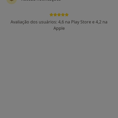
Prof. Luis Moura
Avaliação dos usuários: 4,6 na Play Store e 4,2 na
Cardiologista
Apple
11 opiniões
Avenida da Boavista, 171, Porto
•
Mapa
Hospital Lusíadas Porto
Esse especialista não oferece agendamento online para esse endereço.
Solicite um atendimento