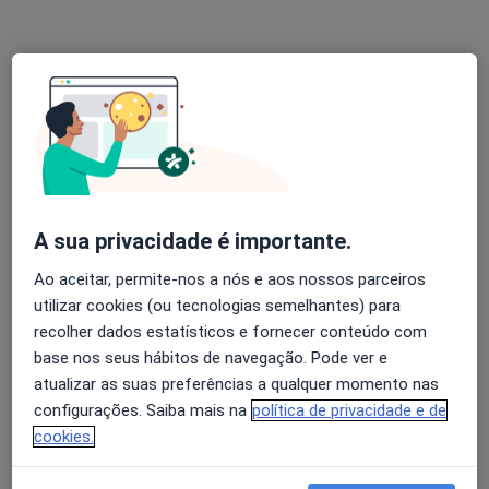
Oftalmologista
13 opiniões
Avenida da Boavista, 171, Porto
•
Mapa
Hospital Lusíadas Porto
Cirurgia de Catarata
1 000 €
Esse especialista não oferece agendamento online para esse endereço.
Solicite um atendimento
A sua privacidade é importante.
Ao aceitar, permite-nos a nós e aos nossos parceiros
utilizar cookies (ou tecnologias semelhantes) para
recolher dados estatísticos e fornecer conteúdo com
base nos seus hábitos de navegação. Pode ver e
atualizar as suas preferências a qualquer momento nas
configurações. Saiba mais na
política de privacidade e de
cookies.
Dr. Abílio Pinha de Almeida