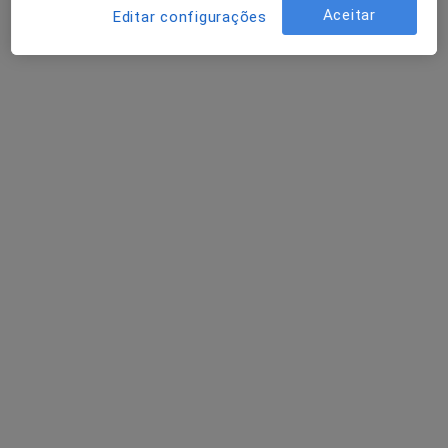
Dentista
Aceitar
Editar configurações
5 opiniões
Rua Cerco do Porto, 24-1º Andar, Porto
•
Mapa
Clínica Médico Dentária Dr. Abílio Pinha de Almeida, Lda
Esse especialista não oferece agendamento online para esse endereço.
Solicite um atendimento
Dr. António Sousa Vieira
Otorrinolaringologista
8 opiniões