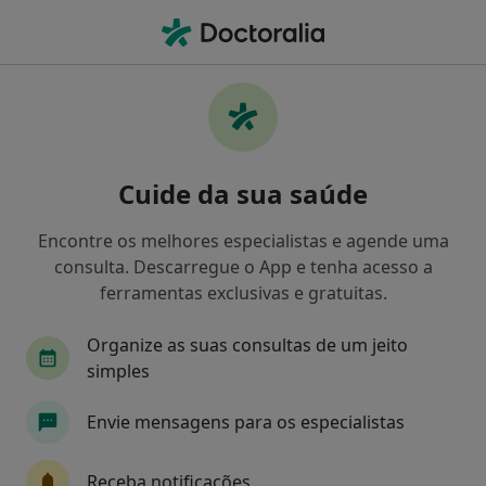
Men
Aig • Vila Nova de Gaia, Porto
Filters
• 1
Mapa
Médicos recomendados de AIG em Vila
Cuide da sua saúde
Nova de Gaia
Como classificamos os resultados
Encontre os melhores especialistas e agende uma
consulta. Descarregue o App e tenha acesso a
ferramentas exclusivas e gratuitas.
Qual é a especialização que procura?
Organize as suas consultas de um jeito
simples
Envie mensagens para os especialistas
Receba notificações