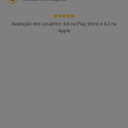
AVENIDA DO BESSA, Porto
•
Mapa
Clínica Bessa
Nenhum profissional neste centro médico tem consultas disponíveis
Avaliação dos usuários: 4,6 na Play Store e 4,2 na
Apple
Mostrar perfil
Clínica Médica da Foz - Médicos em Casa
·
Mais
Cardiologista, Cirurgião geral, Clínico geral
Rua de Sobreiras, 546, Porto
•
Mapa
Clínica Médica da Foz - Médicos em Casa