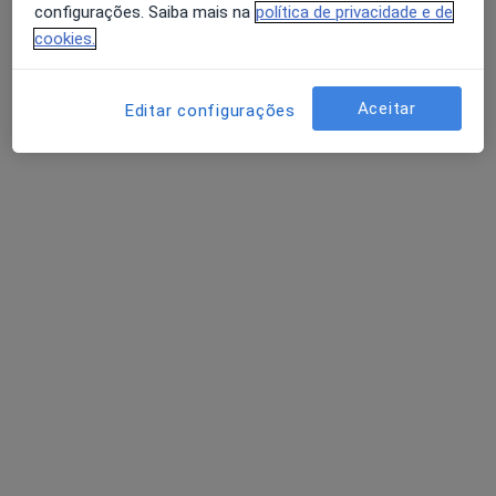
configurações. Saiba mais na
política de privacidade e de
cookies.
Aceitar
Editar configurações
Sílvio Guedes Azevedo
Cardiologista
2 opiniões
R Paulo Gama 420,13º-C, Porto
•
Mapa
Consultório privado
Esse especialista não oferece agendamento online para esse endereço.
Solicite um atendimento