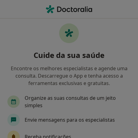
Men
Cardiologista • Porto, Porto
Filters
Mapa
Cardiologistas em Porto
Cuide da sua saúde
Como classificamos os resultados
Encontre os melhores especialistas e agende uma
consulta. Descarregue o App e tenha acesso a
ferramentas exclusivas e gratuitas.
Organize as suas consultas de um jeito
simples
Envie mensagens para os especialistas
Clínica Bessa
·
Mais
Cardiologista, Acupuntor, Alergologista
Receba notificações