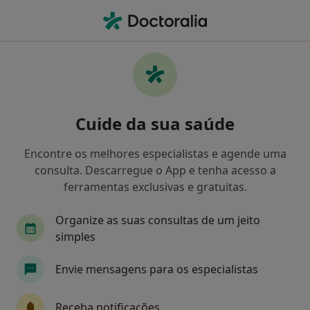
Men
Cardiologista • Porto, Porto
Filters
• 1
Mapa
Cardiologistas recomendados de ACE em
Cuide da sua saúde
Porto
Como classificamos os resultados
Encontre os melhores especialistas e agende uma
consulta. Descarregue o App e tenha acesso a
ferramentas exclusivas e gratuitas.
Organize as suas consultas de um jeito
simples
Envie mensagens para os especialistas
Prof. Luis Moura
Receba notificações
Cardiologista