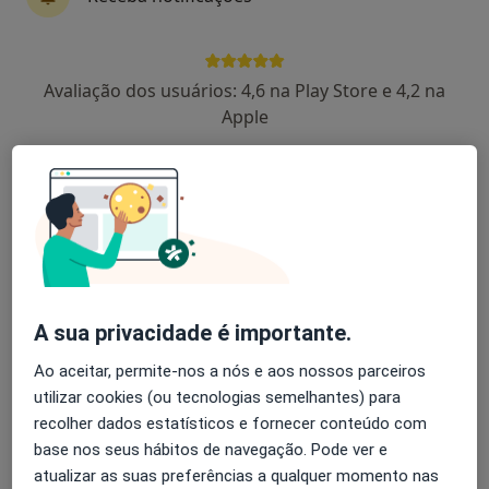
11 opiniões
Avenida da Boavista, 171, Porto
•
Mapa
Avaliação dos usuários: 4,6 na Play Store e 4,2 na
Hospital Lusíadas Porto
Apple
Esse especialista não oferece agendamento online para esse endereço.
Solicite um atendimento
A sua privacidade é importante.
Ao aceitar, permite-nos a nós e aos nossos parceiros
utilizar cookies (ou tecnologias semelhantes) para
Prof. Ricardo Fontes Carvalho
recolher dados estatísticos e fornecer conteúdo com
Cardiologista
base nos seus hábitos de navegação. Pode ver e
atualizar as suas preferências a qualquer momento nas
Av. da Boavista, 4049, Porto
•
Mapa