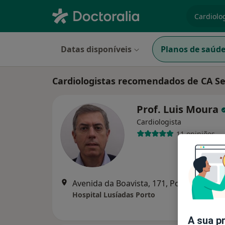
especiali
Datas disponíveis
Planos de saúd
Cardiologistas recomendados de CA S
Prof. Luis Moura
Cardiologista
11 opiniões
Avenida da Boavista, 171, Porto
•
Mapa
Hospital Lusíadas Porto
A sua p