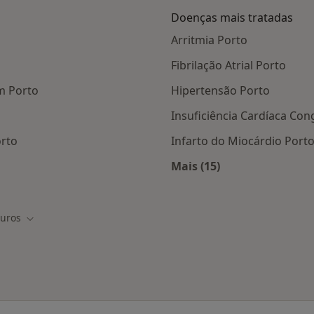
Doenças mais tratadas
Arritmia Porto
Fibrilação Atrial Porto
m Porto
Hipertensão Porto
Insuficiência Cardíaca Con
orto
Infarto do Miocárdio Port
Mais (15)
tas da CA Seguros
Mais na categoria: D
uros
idade
Mudar de cidade