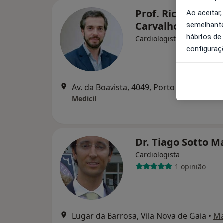
Prof. Ricardo Fon
Ao aceitar,
Carvalho
semelhante
hábitos de
Cardiologista
configuraç
Av. da Boavista, 4049, Porto
•
Mapa
Medicil
Dr. Tiago Sotto M
Cardiologista
1 opinião
Lugar da Barrosa, Vila Nova de Gaia
•
M