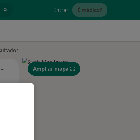
Entrar
É médico?
sultados
Segunda-feira
Ter,
Qua
Qui,
Ampliar mapa
11 Ago
12 Ago
13 Ago