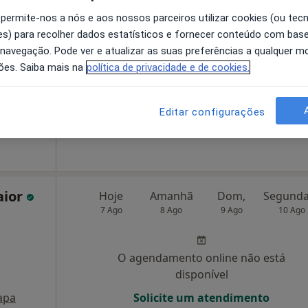
tes
Hoje
Amanhã
Dom,
 permite-nos a nós e aos nossos parceiros utilizar cookies (ou tec
7 Ago
8 Ago
9 Ago
10 Ago
s) para recolher dados estatísticos e fornecer conteúdo com bas
 navegação. Pode ver e atualizar as suas preferências a qualquer 
ões. Saiba mais na
política de privacidade e de cookies.
O agendamento online não está
disponível
Editar configurações
Solicite um atendimento
aior
Hoje
Amanhã
Dom,
7 Ago
8 Ago
9 Ago
10 Ago
O agendamento online não está
disponível
apa
Solicite um atendimento