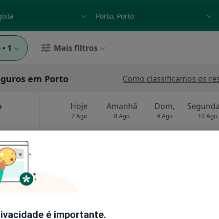
dade, doença ou nome
p. ex. Lisboa
e
•
1
Mais filtros
eguros em Porto
Como classificamos os re
Hoje
Amanhã
Dom,
7 Ago
8 Ago
9 Ago
10 Ago
O agendamento online não está
disponível
Mostrar número
rivacidade é importante.