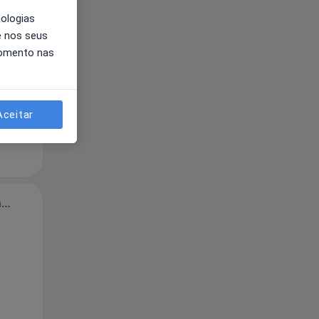
Segunda-feira
Ter,
Qua
Qui,
nologias
11 Ago
12 Ago
13 Ago
e nos seus
momento nas
Aceitar
Segunda-feira
Ter,
Qua
Qui,
11 Ago
12 Ago
13 Ago