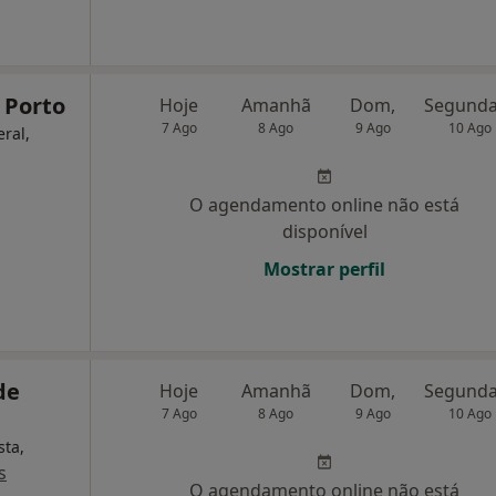
 Porto
Hoje
Amanhã
Dom,
7 Ago
8 Ago
9 Ago
10 Ago
eral,
O agendamento online não está
disponível
Mostrar perfil
de
Hoje
Amanhã
Dom,
7 Ago
8 Ago
9 Ago
10 Ago
sta,
s
O agendamento online não está