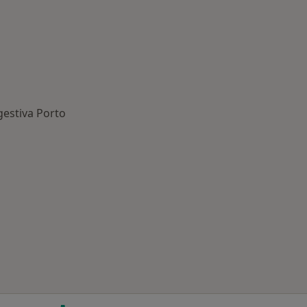
gestiva Porto
o
oenças mais tratadas