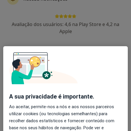
11 opiniões
Avenida da Boavista, 171, Porto
•
Mapa
Avaliação dos usuários: 4,6 na Play Store e 4,2 na
Hospital Lusíadas Porto
Apple
Esse especialista não oferece agendamento online para esse endereço.
Solicite um atendimento
A sua privacidade é importante.
Ao aceitar, permite-nos a nós e aos nossos parceiros
Prof. Ricardo Fontes Carvalho
utilizar cookies (ou tecnologias semelhantes) para
Cardiologista
recolher dados estatísticos e fornecer conteúdo com
base nos seus hábitos de navegação. Pode ver e
Av. da Boavista, 4049, Porto
•
Mapa