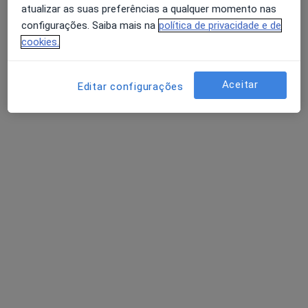
atualizar as suas preferências a qualquer momento nas
Medicil
configurações. Saiba mais na
política de privacidade e de
Esse especialista não oferece agendamento online para esse endereço.
cookies.
Solicite um atendimento
Aceitar
Editar configurações
Dr. Tiago Sotto Maior
Cardiologista
1 opinião
Lugar da Barrosa, Vila Nova de Gaia
•
Mapa
Hospital Privado de Gaia