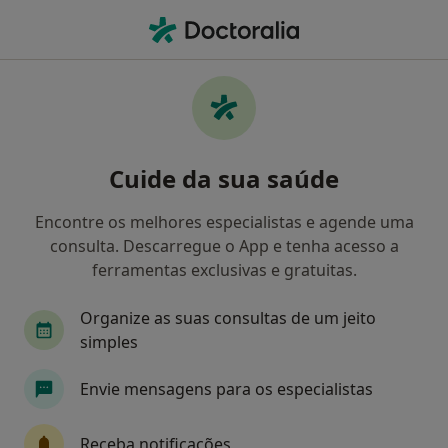
Men
Cardiologista • Porto, Porto
Filters
• 1
Mapa
Cardiologistas recomendados de
Cuide da sua saúde
AdvanceCare em Porto
Como classificamos os resultados
Encontre os melhores especialistas e agende uma
consulta. Descarregue o App e tenha acesso a
ferramentas exclusivas e gratuitas.
Organize as suas consultas de um jeito
simples
Envie mensagens para os especialistas
Prof. Luis Moura
Receba notificações
Cardiologista