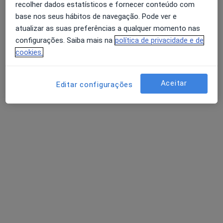
Rua Antero Andrade e Silva, 135 4520-290 Feira, Santa Maria da Feira
•
Mapa
recolher dados estatísticos e fornecer conteúdo com
Clínica Jardins Do Castelo
base nos seus hábitos de navegação. Pode ver e
Nenhum profissional neste centro médico tem consultas disponíveis
atualizar as suas preferências a qualquer momento nas
configurações. Saiba mais na
política de privacidade e de
Mostrar perfil
cookies.
Aceitar
Editar configurações
Corpusmed Clinica
·
Mais
Cardiologista, Acupuntor, Alergologista
R. Marquês de Abrantes, 375, 1º, Oliveira de Azeméis
•
Mapa
Corpusmed Clinica
Nenhum profissional neste centro médico tem consultas disponíveis