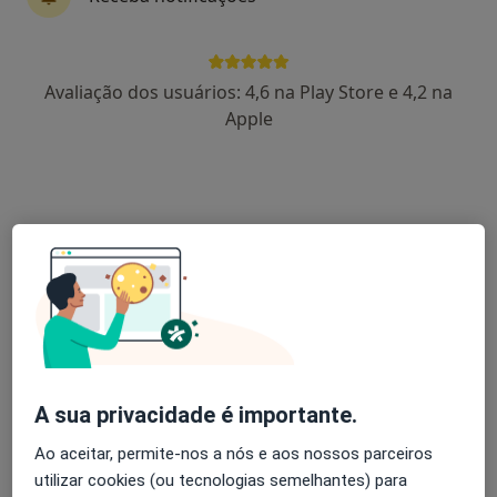
1 opinião
Rua 12, nº 804, Espinho
•
Mapa
Espimar-Clínica Médico Cirúrgica
Avaliação dos usuários: 4,6 na Play Store e 4,2 na
Nenhum profissional neste centro médico tem consultas disponíveis
Apple
Mostrar perfil
Clínica Jardins Do Castelo
A sua privacidade é importante.
·
Mais
Cardiologista, Acupuntor, Alergologista
Ao aceitar, permite-nos a nós e aos nossos parceiros
1 opinião
utilizar cookies (ou tecnologias semelhantes) para