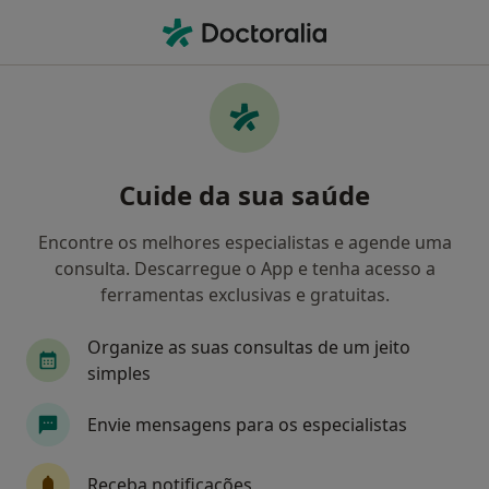
Men
Cardiologista • Santa Maria da Feira, Aveiro
Filters
Mapa
Cardiologistas em Santa Maria da Feira
Cuide da sua saúde
Como classificamos os resultados
Encontre os melhores especialistas e agende uma
consulta. Descarregue o App e tenha acesso a
ferramentas exclusivas e gratuitas.
Organize as suas consultas de um jeito
simples
Envie mensagens para os especialistas
Espimar-Clínica Médico Cirúrgica
·
Mais
Cardiologista, Acupuntor, Alergologista
Receba notificações