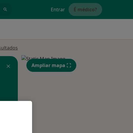
Entrar
É médico?
sultados
Ampliar mapa
Segunda-feira
Ter,
Qua
Qui,
11 Ago
12 Ago
13 Ago