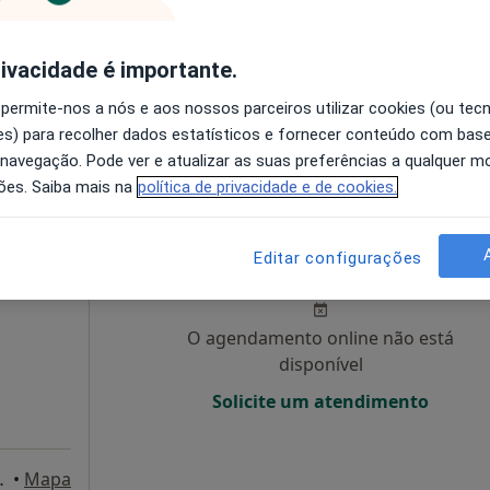
O agendamento online não está
rivacidade é importante.
disponível
 permite-nos a nós e aos nossos parceiros utilizar cookies (ou tec
Mostrar número
s) para recolher dados estatísticos e fornecer conteúdo com bas
 navegação. Pode ver e atualizar as suas preferências a qualquer 
ões. Saiba mais na
política de privacidade e de cookies.
Hoje
Amanhã
Dom,
Editar configurações
7 Ago
8 Ago
9 Ago
10 Ago
O agendamento online não está
disponível
Solicite um atendimento
do Dragão, Porto
•
Mapa