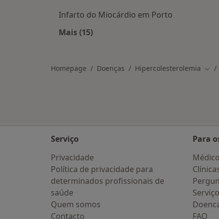
Infarto do Miocárdio em Porto
Mais (15)
Mais na categoria: Doenças relacio
Homepage
Doenças
Hipercolesterolemia
Muda
Serviço
Para o
Privacidade
Médic
Política de privacidade para
Clínica
determinados profissionais de
Pergun
saúde
Serviç
Quem somos
Doenc
Contacto
FAQ