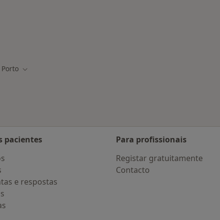
nadas em Porto
Porto
r de cidade
Mudar de cidade
s pacientes
Para profissionais
os
Registar gratuitamente
s
Contacto
tas e respostas
os
as