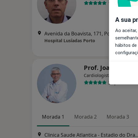
11 opiniões
A sua p
Ao aceitar,
Avenida da Boavista, 171, Porto
•
Mapa
semelhante
Hospital Lusíadas Porto
hábitos de
configuraç
Prof. Joao Freitas
Cardiologista
3 opiniões
Morada 1
Morada 2
Morada 3
Clinica Saude Atlantica - Estadio 