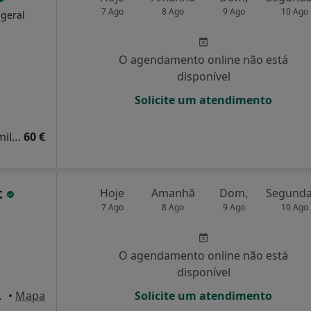
7 Ago
8 Ago
9 Ago
10 Ago
 geral
O agendamento online não está
disponível
Solicite um atendimento
Consulta domiciliar Medicina Geral e Familiar
60 €
t
Hoje
Amanhã
Dom,
7 Ago
8 Ago
9 Ago
10 Ago
O agendamento online não está
disponível
dar, Porto
•
Mapa
Solicite um atendimento