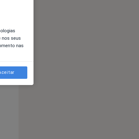
nologias
e nos seus
momento nas
Segunda-feira
Ter,
Qua
Qui,
Aceitar
11 Ago
12 Ago
13 Ago