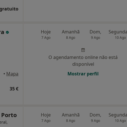
 gratuito
ra
Hoje
Amanhã
Dom,
7 Ago
8 Ago
9 Ago
10 Ago
O agendamento online não está
disponível
 Porto
•
Mapa
Mostrar perfil
35 €
 Porto
Hoje
Amanhã
Dom,
7 Ago
8 Ago
9 Ago
10 Ago
eral,