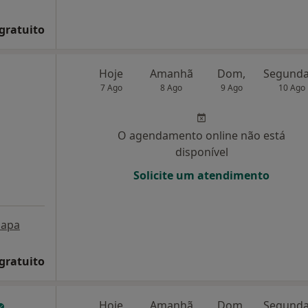
 gratuito
Hoje
Amanhã
Dom,
7 Ago
8 Ago
9 Ago
10 Ago
O agendamento online não está
disponível
Solicite um atendimento
apa
 gratuito
Hoje
Amanhã
Dom,