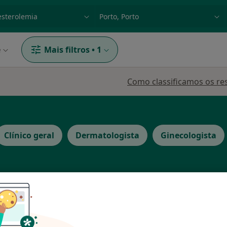
dade, doença ou nome
p. ex. Lisboa
e
Mais filtros
•
1
Como classificamos os re
Clínico geral
Dermatologista
Ginecologista
Hoje
Amanhã
Dom,
7 Ago
8 Ago
9 Ago
10 Ago