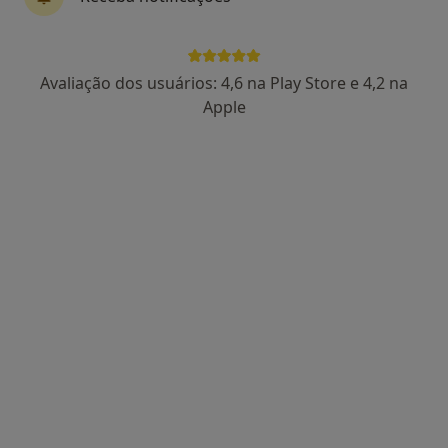
RUA DO SOBRAL 32, Mozelos Vfr
•
Mapa
Ana Almeida - Terapia com Alegria
Consulta domiciliar Terapia da Fala
Serviço gratuito
Avaliação dos usuários: 4,6 na Play Store e 4,2 na
Esse especialista não oferece agendamento online para esse endereço.
Apple
Solicite um atendimento
Sara Ferreira
Terapeuta da fala
Rua Nossa Senhora das Fontes, 428, 1º Esquerdo corpo centro, Porto
•
Mapa