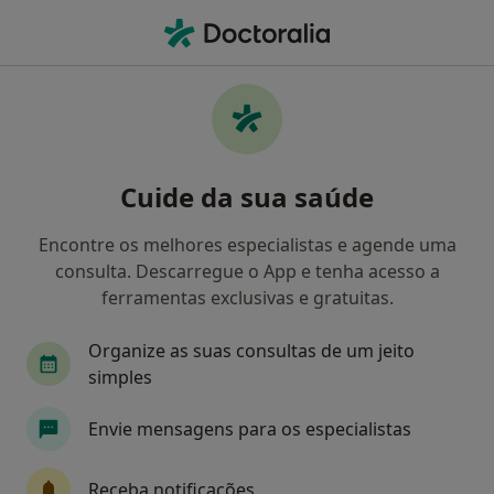
Men
Terapeuta Da Fala • Santa Maria da Feira, Aveiro
Filters
Mapa
Terapeutas da fala em Santa Maria da Feira
Cuide da sua saúde
Como classificamos os resultados
Encontre os melhores especialistas e agende uma
consulta. Descarregue o App e tenha acesso a
ferramentas exclusivas e gratuitas.
Organize as suas consultas de um jeito
simples
Envie mensagens para os especialistas
Dra. Ana Almeida
Terapeuta da fala
Receba notificações