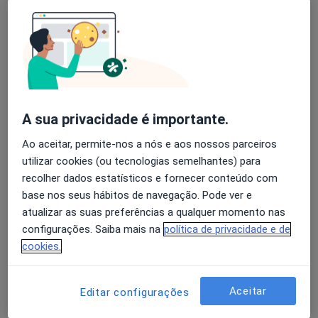
Primeira consulta Terapia da Fala
35 €
Esse especialista não oferece agendamento online para esse endereço.
Solicite um atendimento
A sua privacidade é importante.
Ao aceitar, permite-nos a nós e aos nossos parceiros
utilizar cookies (ou tecnologias semelhantes) para
recolher dados estatísticos e fornecer conteúdo com
base nos seus hábitos de navegação. Pode ver e
atualizar as suas preferências a qualquer momento nas
Dra. Sabrina Feijó
configurações. Saiba mais na
política de privacidade e de
Terapeuta da fala
cookies.
2 opiniões
Rua 19, Nº 343, 1º andar, Salas C e D, Espinho
•
Mapa
Aceitar
Editar configurações
Consultório privado